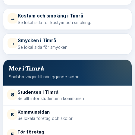
Kostym och smoking i Timrå
→
Se lokal sida för kostym och smoking.
Smycken i Timrå
→
Se lokal sida för smycken.
Mer i Timrå
Snabba vägar till närliggande sidor.
Studenten i Timrå
S
Se allt inför studenten i kommunen
Kommunsidan
K
Se lokala företag och skolor
För företag
F