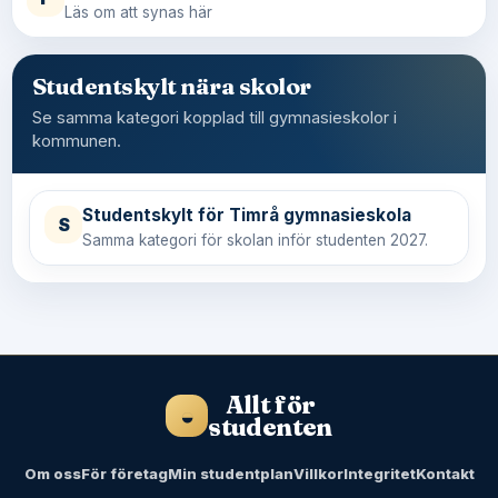
Läs om att synas här
Studentskylt nära skolor
Se samma kategori kopplad till gymnasieskolor i
kommunen.
Studentskylt för Timrå gymnasieskola
S
Samma kategori för skolan inför studenten 2027.
Allt för
◒
studenten
Om oss
För företag
Min studentplan
Villkor
Integritet
Kontakt