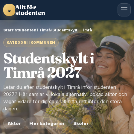
Allt för
◒
studenten
Start
›
Studenten i Timrå
›
Studentskylt i Timrå
KATEGORI I KOMMUNEN
Studentskylt i
Timrå 2027
Letar du efter studentskylt i Timrå inför studenten
2027? Här samlar vi lokala alternativ, bokad aktör och
vägar vidare för dig som vill hitta rätt inför den stora
dagen.
Aktör
Fler kategorier
Skolor