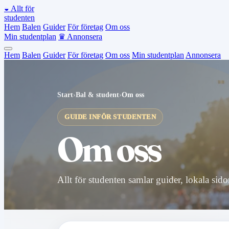
◒
Allt för
studenten
Hem
Balen
Guider
För företag
Om oss
Min studentplan
♛
Annonsera
Hem
Balen
Guider
För företag
Om oss
Min studentplan
Annonsera
Start
›
Bal & student
›
Om oss
GUIDE INFÖR STUDENTEN
Om oss
Allt för studenten samlar guider, lokala sid