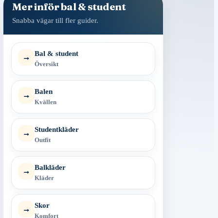
Mer inför bal & student
Snabba vägar till fler guider.
Bal & student
→
Översikt
Balen
→
Kvällen
Studentkläder
→
Outfit
Balkläder
→
Kläder
Skor
→
Komfort