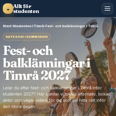
Allt för
◒
studenten
Start
›
Studenten i Timrå
›
Fest- och balklänningar i Timrå
KATEGORI I KOMMUNEN
Fest- och
balklänningar i
Timrå 2027
Letar du efter fest- och balklänningar i Timrå inför
studenten 2027? Här samlar vi lokala alternativ, bokad
aktör och vägar vidare för dig som vill hitta rätt inför
den stora dagen.