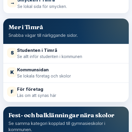
→
Se lokal sida för smycken.
Mer i Timrå
Snabba vägar till närliggande sidor.
Studenten i Timrå
S
Se allt inför studenten i kommunen
Kommunsidan
K
Se lokala företag och skolor
För företag
F
Läs om att synas här
Fest- och balklänningar nära skolor
Se samma kategori kopplad till gymnasieskolor i
kommunen.