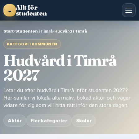
Allt för
◒
studenten
Start
›
Studenten i Timrå
›
Hudvård i Timrå
KATEGORI I KOMMUNEN
Hudvård i Timrå
2027
Letar du efter hudvård i Timrå inför studenten 2027?
Här samlar vi lokala alternativ, bokad aktör och vägar
vidare för dig som vill hitta rätt inför den stora dagen.
Aktör
Fler kategorier
Skolor