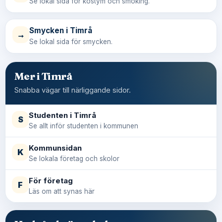
Se lokal sida för kostym och smoking.
Smycken i Timrå
→
Se lokal sida för smycken.
Mer i Timrå
Snabba vägar till närliggande sidor.
Studenten i Timrå
S
Se allt inför studenten i kommunen
Kommunsidan
K
Se lokala företag och skolor
För företag
F
Läs om att synas här