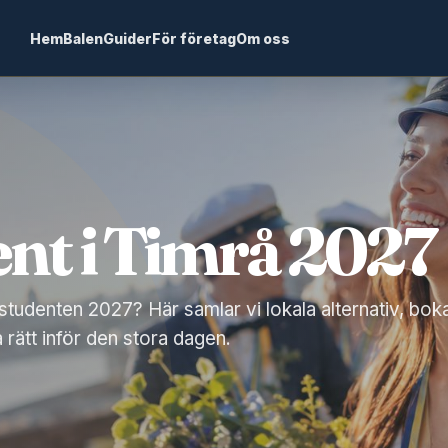
Hem
Balen
Guider
För företag
Om oss
nt i Timrå 2027
 studenten 2027? Här samlar vi lokala alternativ, bok
a rätt inför den stora dagen.