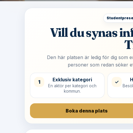
Studentprese
Vill du synas i
T
Den här platsen är ledig för dig som 
personer som redan söker eft
Exklusiv kategori
H
1
✓
En aktör per kategori och
Besök
kommun.
Boka denna plats