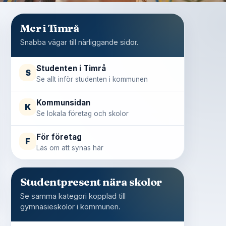
Mer i Timrå
Snabba vägar till närliggande sidor.
Studenten i Timrå
S
Se allt inför studenten i kommunen
Kommunsidan
K
Se lokala företag och skolor
För företag
F
Läs om att synas här
Studentpresent nära skolor
Se samma kategori kopplad till
gymnasieskolor i kommunen.