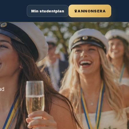
Min studentplan
♛
ANNONSERA
ad