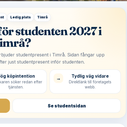
nt
Ledig plats
Timrå
nför studenten 2027 i
imrå?
erbjuder studentpresent i Timrå. Sidan fångar upp
er just studentpresent inför studenten.
ög köpintention
Tydlig väg vidare
→
aren söker redan efter
Direktlänk till företagets
tjänsten.
webb.
Se studentsidan