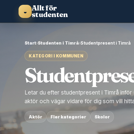
Allt för
◒
studenten
Start
›
Studenten i Timrå
›
Studentpresent i Timrå
KATEGORI I KOMMUNEN
Studentprese
Letar du efter studentpresent i Timrå inför
aktör och vägar vidare för dig som vill hitt
Aktör
Fler kategorier
Skolor