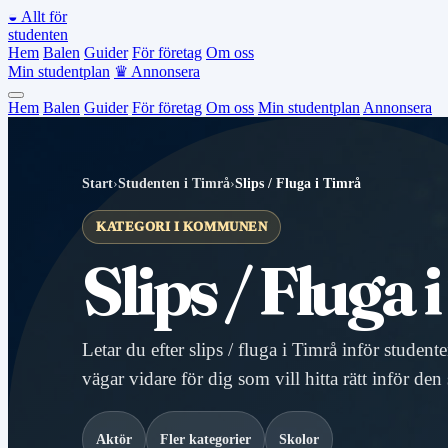
◒
Allt för
studenten
Hem
Balen
Guider
För företag
Om oss
Min studentplan
♛
Annonsera
Hem
Balen
Guider
För företag
Om oss
Min studentplan
Annonsera
Start
›
Studenten i Timrå
›
Slips / Fluga i Timrå
KATEGORI I KOMMUNEN
Slips / Fluga
Letar du efter slips / fluga i Timrå inför studen
vägar vidare för dig som vill hitta rätt inför den
Aktör
Fler kategorier
Skolor