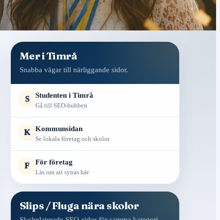
Mer i Timrå
Snabba vägar till närliggande sidor.
Studenten i Timrå
S
Gå till SEO-hubben
Kommunsidan
K
Se lokala företag och skolor
För företag
F
Läs om att synas här
Slips / Fluga nära skolor
Skolrelaterade SEO-sidor för samma kategori.