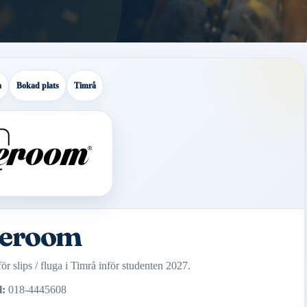
a
Bokad plats
Timrå
ieroom
r slips / fluga i Timrå inför studenten 2027.
l:
018-4445608