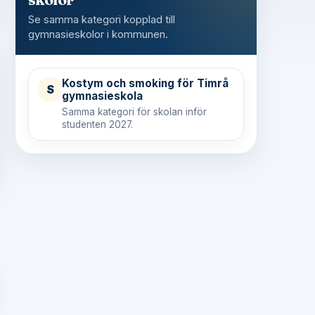
Se samma kategori kopplad till
gymnasieskolor i kommunen.
Kostym och smoking för Timrå
S
gymnasieskola
Samma kategori för skolan inför
studenten 2027.