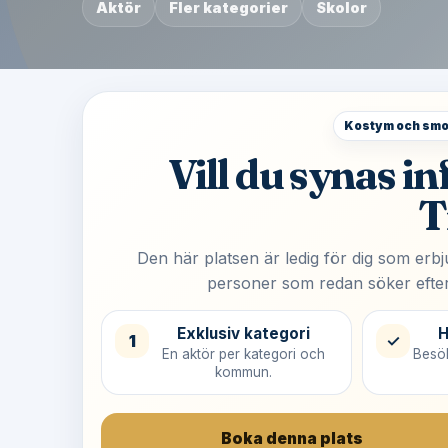
Aktör
Fler kategorier
Skolor
Kostym och smo
Vill du synas i
T
Den här platsen är ledig för dig som er
personer som redan söker efter
Exklusiv kategori
H
1
✓
En aktör per kategori och
Besök
kommun.
Boka denna plats