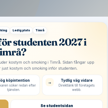
king
Ledig plats
Timrå
nför studenten 2027 i
imrå?
bjuder kostym och smoking i Timrå. Sidan fångar upp
 just kostym och smoking inför studenten.
ög köpintention
Tydlig väg vidare
→
aren söker redan efter
Direktlänk till företagets
tjänsten.
webb.
Se studentsidan