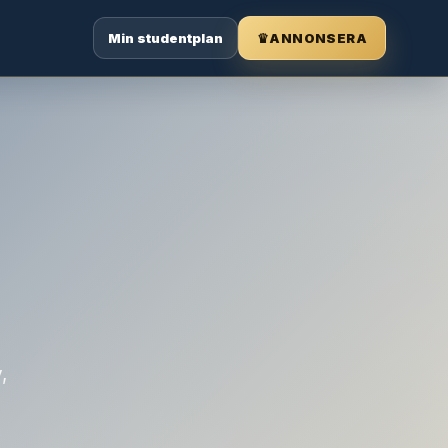
Min studentplan
♛
ANNONSERA
,