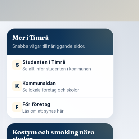
Mer i Timrå
Snabba vägar till närliggande sidor.
Studenten i Timrå
S
Se allt inför studenten i kommunen
Kommunsidan
K
Se lokala företag och skolor
För företag
F
Läs om att synas här
Kostym och smoking nära
skolor