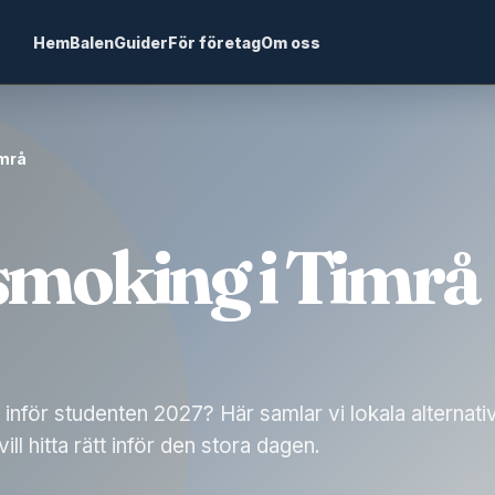
Hem
Balen
Guider
För företag
Om oss
imrå
smoking i Timrå
inför studenten 2027? Här samlar vi lokala alternativ
l hitta rätt inför den stora dagen.