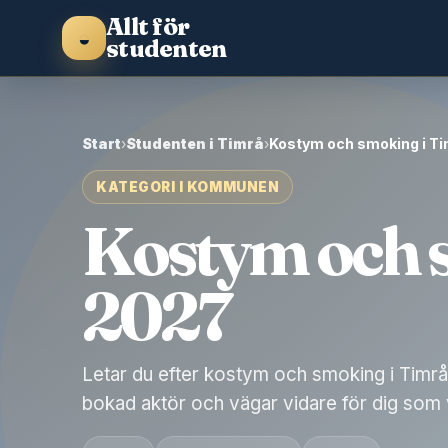
Allt för
◒
studenten
Start
›
Studenten i Timrå
›
Kostym och smoking i T
KATEGORI I KOMMUNEN
Kostym och 
2027
Letar du efter kostym och smoking i Timrå 
bokad aktör och vägar vidare för dig som vil