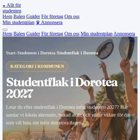
◒
Allt för
studenten
Hem
Balen
Guider
För företag
Om oss
Min studentplan
♛
Annonsera
Hem
Balen
Guider
För företag
Om oss
Min studentplan
Annonsera
Start
›
Studenten i Dorotea
›
Studentflak i Dorotea
KATEGORI I KOMMUNEN
Studentflak i Dorotea
2027
Letar du efter studentflak i Dorotea inför studenten 2027? Här
samlar vi lokala alternativ, bokad aktör och vägar vidare för dig
som vill hitta rätt inför den stora dagen.