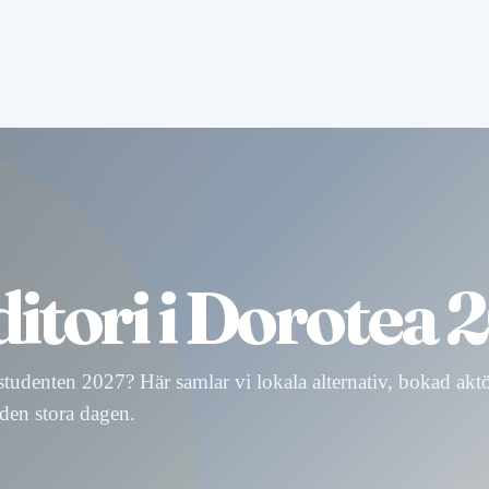
itori i Dorotea 
r studenten 2027? Här samlar vi lokala alternativ, bokad akt
 den stora dagen.