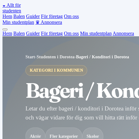
◒
Allt för
studenten
Hem
Balen
Guider
För företag
Om oss
Min studentplan
♛
Annonsera
Hem
Balen
Guider
För företag
Om oss
Min studentplan
Annonsera
Start
›
Studenten i Dorotea
›
Bageri / Konditori i Dorotea
KATEGORI I KOMMUNEN
Bageri / Kond
Letar du efter bageri / konditori i Dorotea infö
och vägar vidare för dig som vill hitta rätt inför
Aktör
Fler kategorier
Skolor