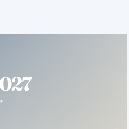
2027
ör