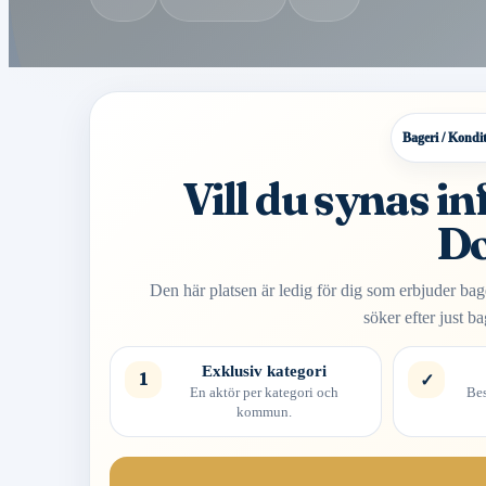
Bageri / Kondit
Vill du synas i
Do
Den här platsen är ledig för dig som erbjuder bag
söker efter just ba
Exklusiv kategori
1
✓
En aktör per kategori och
Bes
kommun.