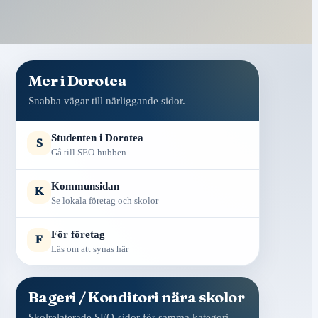
Mer i Dorotea
Snabba vägar till närliggande sidor.
Studenten i Dorotea
S
Gå till SEO-hubben
Kommunsidan
K
Se lokala företag och skolor
För företag
F
Läs om att synas här
Bageri / Konditori nära skolor
Skolrelaterade SEO-sidor för samma kategori.