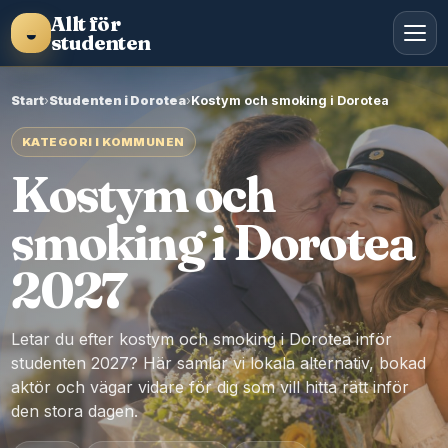
Allt för
◒
studenten
Start
›
Studenten i Dorotea
›
Kostym och smoking i Dorotea
KATEGORI I KOMMUNEN
Kostym och
smoking i Dorotea
2027
Letar du efter kostym och smoking i Dorotea inför
studenten 2027? Här samlar vi lokala alternativ, bokad
aktör och vägar vidare för dig som vill hitta rätt inför
den stora dagen.