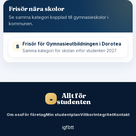
Frisör nära skolor
Se samma kategori kopplad till gymnasieskolor i
kommunen.
Frisör för Gymnasieutbildningen i Dorotea
S
Samma kategori för skolan inför studenten 2027.
Allt för
◒
studenten
Om oss
För företag
Min studentplan
Villkor
Integritet
Kontakt
ig
fb
tt