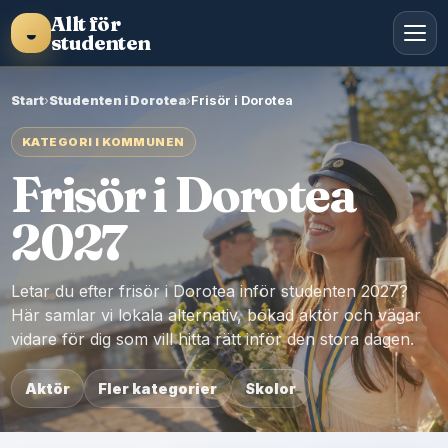
Allt för
◒
studenten
Start
›
Studenten i Dorotea
›
Frisör i Dorotea
KATEGORI I KOMMUNEN
Frisör i Dorotea
2027
Letar du efter frisör i Dorotea inför studenten 2027?
Här samlar vi lokala alternativ, bokad aktör och vägar
vidare för dig som vill hitta rätt inför den stora dagen.
Aktör
Fler kategorier
Skolor