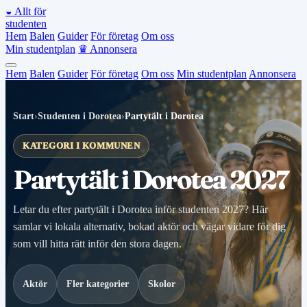
◒
Allt för
studenten
Hem
Balen
Guider
För företag
Om oss
Min studentplan
♛
Annonsera
Hem
Balen
Guider
För företag
Om oss
Min studentplan
Annonsera
Start
›
Studenten i Dorotea
›
Partytält i Dorotea
KATEGORI I KOMMUNEN
Partytält i Dorotea 2027
Letar du efter partytält i Dorotea inför studenten 2027? Här
samlar vi lokala alternativ, bokad aktör och vägar vidare för dig
som vill hitta rätt inför den stora dagen.
Aktör
Fler kategorier
Skolor