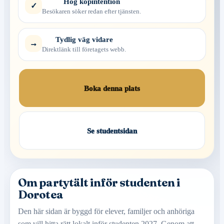
Hög köpintention
✓
Besökaren söker redan efter tjänsten.
Tydlig väg vidare
→
Direktlänk till företagets webb.
Boka denna plats
Se studentsidan
Om partytält inför studenten i
Dorotea
Den här sidan är byggd för elever, familjer och anhöriga
som vill hitta rätt lokalt inför studenten 2027. Genom att