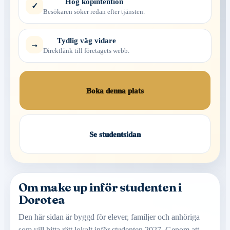
Hög köpintention
✓
Besökaren söker redan efter tjänsten.
Tydlig väg vidare
→
Direktlänk till företagets webb.
Boka denna plats
Se studentsidan
Om make up inför studenten i
Dorotea
Den här sidan är byggd för elever, familjer och anhöriga
som vill hitta rätt lokalt inför studenten 2027. Genom att