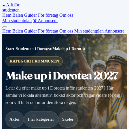
◒
Allt för
studenten
Hem
Balen
Guider
För företag
Om oss
Min studentplan
♛
Annonsera
Hem
Balen
Guider
För företag
Om oss
Min studentplan
Annonsera
Start
›
Studenten i Dorotea
›
Make up i Dorotea
KATEGORI I KOMMUNEN
Make up i Dorotea 2027
Letar du efter make up i Dorotea inför studenten 2027? Här
samlar vi lokala alternativ, bokad aktör och vägar vidare för dig
som vill hitta rätt inför den stora dagen.
Aktör
Fler kategorier
Skolor