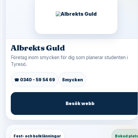
Albrekts Guld
Företag inom smycken för dig som planerar studenten i
Tyresö.
☎ 0340 - 59 54 69
Smycken
Besök webb
Fest- och balklänningar
Bokad plat