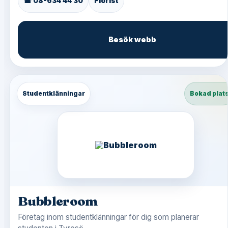
☎ 08-634 44 30
Florist
Besök webb
Studentklänningar
Bokad plat
Bubbleroom
Företag inom studentklänningar för dig som planerar