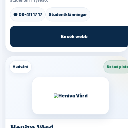
studenten i Tyresö.
☎ 08-411 17 17
Studentklänningar
Besök webb
Hudvård
Bokad plat
Heniva Vård