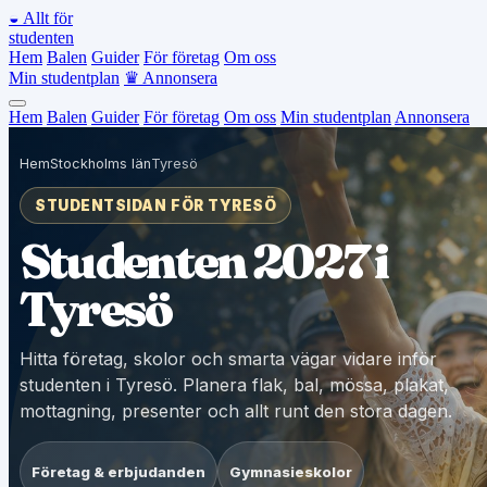
◒
Allt för
studenten
Hem
Balen
Guider
För företag
Om oss
Min studentplan
♛
Annonsera
Hem
Balen
Guider
För företag
Om oss
Min studentplan
Annonsera
Hem
Stockholms län
Tyresö
STUDENTSIDAN FÖR TYRESÖ
Studenten 2027 i
Tyresö
Hitta företag, skolor och smarta vägar vidare inför
studenten i Tyresö. Planera flak, bal, mössa, plakat,
mottagning, presenter och allt runt den stora dagen.
Företag & erbjudanden
Gymnasieskolor