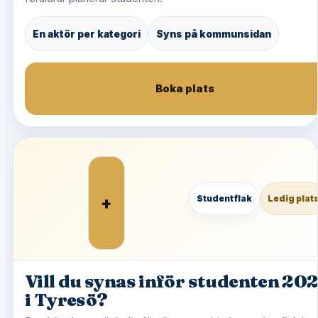
En aktör per kategori
Syns på kommunsidan
Boka plats
+
Studentflak
Ledig plat
Vill du synas inför studenten 20
i Tyresö?