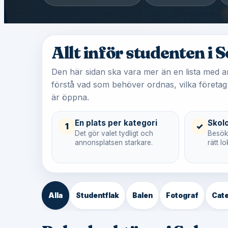
Allt inför studenten i 
Den här sidan ska vara mer än en lista med a
förstå vad som behöver ordnas, vilka företag
är öppna.
En plats per kategori
Skol
1
✓
Det gör valet tydligt och
Besöka
annonsplatsen starkare.
rätt 
Alla
Studentflak
Balen
Fotograf
Cate