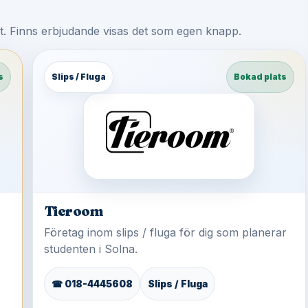
st. Finns erbjudande visas det som egen knapp.
s
Slips / Fluga
Bokad plats
Tieroom
Företag inom slips / fluga för dig som planerar
studenten i Solna.
☎ 018-4445608
Slips / Fluga