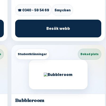
☎ 0340 - 59 54 69
Smycken
Besök webb
s
Studentklänningar
Bokad plats
Bubbleroom