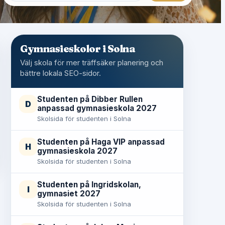
Gymnasieskolor i Solna
Välj skola för mer träffsäker planering och
bättre lokala SEO-sidor.
Studenten på Dibber Rullen
D
anpassad gymnasieskola 2027
Skolsida för studenten i Solna
Studenten på Haga VIP anpassad
H
gymnasieskola 2027
Skolsida för studenten i Solna
Studenten på Ingridskolan,
I
gymnasiet 2027
Skolsida för studenten i Solna