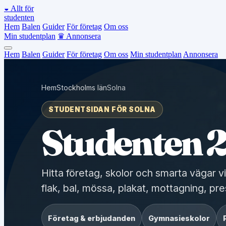
◒
Allt för
studenten
Hem
Balen
Guider
För företag
Om oss
Min studentplan
♛
Annonsera
Hem
Balen
Guider
För företag
Om oss
Min studentplan
Annonsera
Hem
Stockholms län
Solna
STUDENTSIDAN FÖR SOLNA
Studenten 2
Hitta företag, skolor och smarta vägar vi
flak, bal, mössa, plakat, mottagning, pre
Företag & erbjudanden
Gymnasieskolor