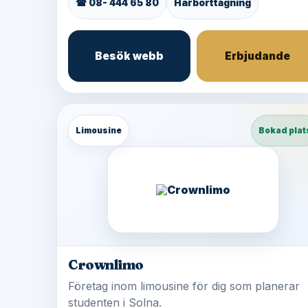
☎ 08- 444 65 80
Hårborttagning
Besök webb
Erbjudande
Limousine
Bokad plat
Crownlimo
Företag inom limousine för dig som planerar
studenten i Solna.