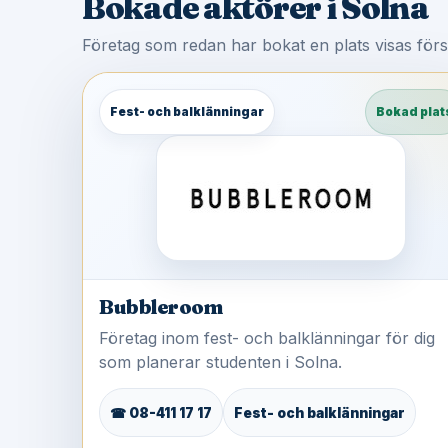
Bokade aktörer i Solna
Företag som redan har bokat en plats visas för
Fest- och balklänningar
Bokad plat
Bubbleroom
Företag inom fest- och balklänningar för dig
som planerar studenten i Solna.
☎ 08-411 17 17
Fest- och balklänningar