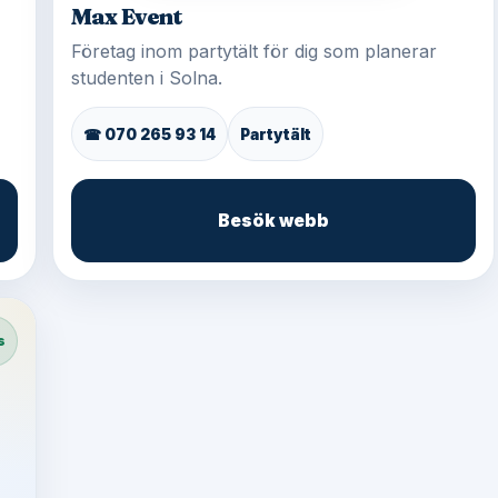
Max Event
Företag inom partytält för dig som planerar
studenten i Solna.
☎ 070 265 93 14
Partytält
Besök webb
s