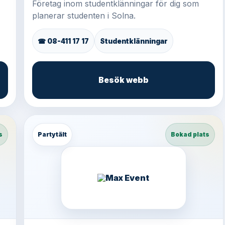
Företag inom studentklänningar för dig som
planerar studenten i Solna.
☎ 08-411 17 17
Studentklänningar
Besök webb
s
Partytält
Bokad plats