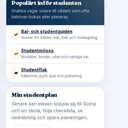
Populärt inför studenten
Snabba vägar vidare till sådant som ofta
behöver bokas eller planeras.
Bal- och studentguiden
✓
Guider för kläder, bal, flak och mottagning.
Studentmössa
▱
Modeller, brodyr, citat och vanliga val.
Studentflak
▰
Säkerhet, pynt, ljud och planering.
Min studentplan
Senare kan eleven koppla sig till Solna
och sin skola, följa checklista, se
nedräkning och spara planeringen.