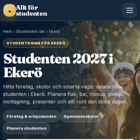
Allt för
◒
studenten
Hem
Stockholms län
Ekerö
STUDENTSIDAN FÖR EKERÖ
Studenten 2027 i
Ekerö
Hitta företag, skolor och smarta vägar vidare inför
studenten i Ekerö. Planera flak, bal, mössa, plakat,
mottagning, presenter och allt runt den stora dagen.
Företag & erbjudanden
Gymnasieskolor
Planera studenten