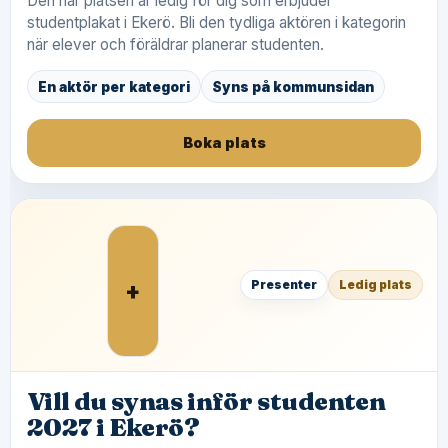
Den här platsen är ledig för dig som erbjuder
studentplakat i Ekerö. Bli den tydliga aktören i kategorin
när elever och föräldrar planerar studenten.
En aktör per kategori
Syns på kommunsidan
Boka plats
+
Presenter
Ledig plats
Vill du synas inför studenten
2027 i Ekerö?