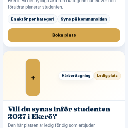
Ekerö. Bli den tydliga aktören i kategorin när elever och
föräldrar planerar studenten.
En aktör per kategori
Syns på kommunsidan
Boka plats
+
Hårborttagning
Ledig plats
Vill du synas inför studenten
2027 i Ekerö?
Den här platsen är ledig för dig som erbjuder