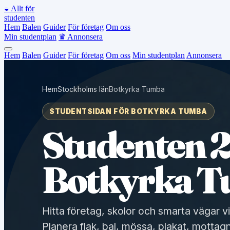
◒
Allt för
studenten
Hem
Balen
Guider
För företag
Om oss
Min studentplan
♛
Annonsera
Hem
Balen
Guider
För företag
Om oss
Min studentplan
Annonsera
Hem
Stockholms län
Botkyrka Tumba
STUDENTSIDAN FÖR BOTKYRKA TUMBA
Studenten 2
Botkyrka 
Hitta företag, skolor och smarta vägar v
Planera flak, bal, mössa, plakat, mottagn