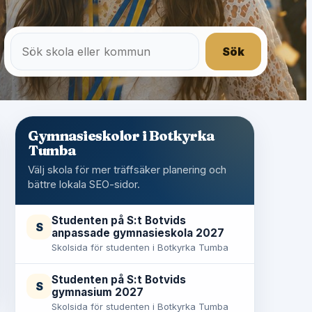
Sök
Gymnasieskolor i Botkyrka
Tumba
Välj skola för mer träffsäker planering och
bättre lokala SEO-sidor.
Studenten på S:t Botvids
S
anpassade gymnasieskola 2027
Skolsida för studenten i Botkyrka Tumba
Studenten på S:t Botvids
S
gymnasium 2027
Skolsida för studenten i Botkyrka Tumba