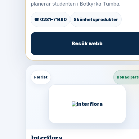
planerar studenten i Botkyrka Tumba.
☎ 0281-71490
Skönhetsprodukter
Besök webb
Florist
Bokad plat
Interflora