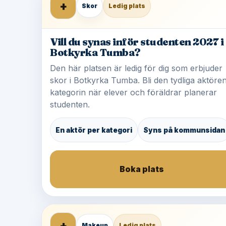
+
Skor
Ledig plats
Vill du synas inför studenten 2027 i
Botkyrka Tumba?
Den här platsen är ledig för dig som erbjuder
skor i Botkyrka Tumba. Bli den tydliga aktören
kategorin när elever och föräldrar planerar
studenten.
En aktör per kategori
Syns på kommunsidan
Boka plats
+
Makeup
Ledig plats