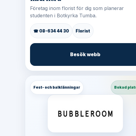
Företag inom florist för dig som planerar
studenten i Botkyrka Tumba.
☎ 08-634 44 30
Florist
Besök webb
Fest- och balklänningar
Bokad plat