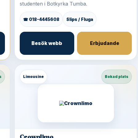
studenten i Botkyrka Tumba.
☎ 018-4445608
Slips / Fluga
Besök webb
Erbjudande
s
Limousine
Bokad plats
Crownlimo