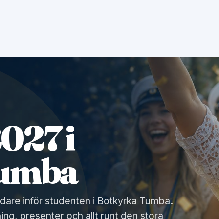
027 i
Tumba
idare inför studenten i Botkyrka Tumba.
ing, presenter och allt runt den stora