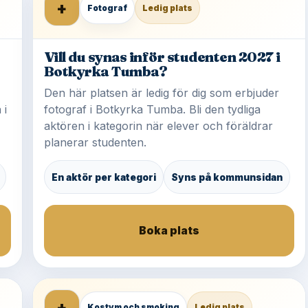
+
Fotograf
Ledig plats
Vill du synas inför studenten 2027 i
Botkyrka Tumba?
Den här platsen är ledig för dig som erbjuder
 i
fotograf i Botkyrka Tumba. Bli den tydliga
aktören i kategorin när elever och föräldrar
planerar studenten.
En aktör per kategori
Syns på kommunsidan
Boka plats
+
Kostym och smoking
Ledig plats