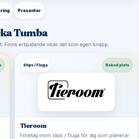
ring
Presenter
yrka Tumba
st. Finns erbjudande visas det som egen knapp.
s
Slips / Fluga
Bokad plats
Tieroom
Företag inom slips / fluga för dig som planerar