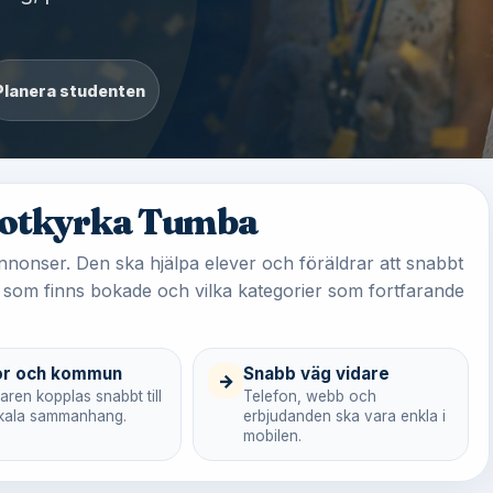
Planera studenten
 Botkyrka Tumba
nnonser. Den ska hjälpa elever och föräldrar att snabbt
 som finns bokade och vilka kategorier som fortfarande
or och kommun
Snabb väg vidare
→
ren kopplas snabbt till
Telefon, webb och
lokala sammanhang.
erbjudanden ska vara enkla i
mobilen.