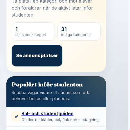
Ta plats i en kategori och möt elever
och föräldrar när de aktivt letar inför
studenten.
1
31
plats per kategori
lediga kategorier
Se annonsplatser
Populärt inför studenten
Snabba vägar vidare till sådant som ofta
behöver bokas eller planeras.
Bal- och studentguiden
✓
Guider för kläder, bal, flak och mottagning.