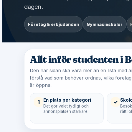
dagen.
Företag & erbjudanden
Gymnasieskolor
Allt inför studenten i
Den här sidan ska vara mer än en lista med a
förstå vad som behöver ordnas, vilka företag
är öppna.
En plats per kategori
Skol
1
✓
Det gör valet tydligt och
Besöka
annonsplatsen starkare.
rätt 