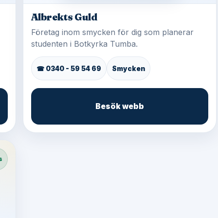
Albrekts Guld
Företag inom smycken för dig som planerar
studenten i Botkyrka Tumba.
☎ 0340 - 59 54 69
Smycken
Besök webb
s