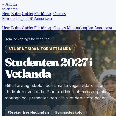
◒
Allt för
studenten
Hem
Balen
Guider
För företag
Om oss
Min studentplan
♛
Annonsera
Hem
Balen
Guider
För företag
Om oss
Min studentplan
Annonsera
Hem
Jönköpings län
Vetlanda
STUDENTSIDAN FÖR VETLANDA
Studenten 2027 i
Vetlanda
Hitta företag, skolor och smarta vägar vidare inför
studenten i Vetlanda. Planera flak, bal, mössa, plakat,
mottagning, presenter och allt runt den stora dagen.
Företag & erbjudanden
Gymnasieskolor