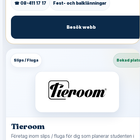
☎ 08-411 17 17
Fest- och balklänningar
Besök webb
Slips / Fluga
Bokad plat
Tieroom
Företag inom slips / fluga för dig som planerar studenten i