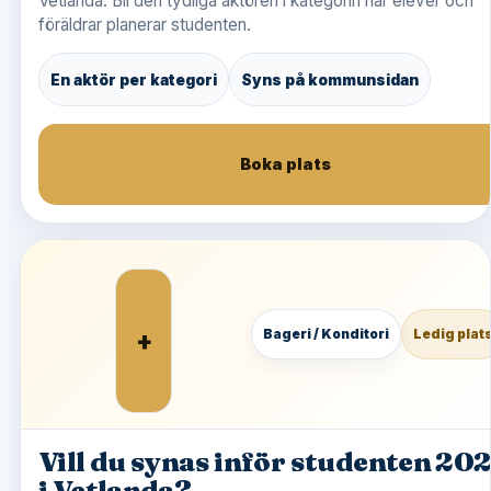
Vetlanda. Bli den tydliga aktören i kategorin när elever och
föräldrar planerar studenten.
En aktör per kategori
Syns på kommunsidan
Boka plats
+
Bageri / Konditori
Ledig plat
Vill du synas inför studenten 20
i Vetlanda?