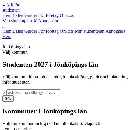
◒
Allt för
studenten
Hem
Balen
Guider
För företag
Om oss
Min studentplan
♛
Annonsera
Hem
Balen
Guider
För företag
Om oss
Min studentplan
Annonsera
Hem
Jönköpings län
Välj kommun
Studenten 2027 i Jönköpings län
Välj kommun för att hitta skolor, lokala aktörer, guider och planering
inför studenten.
⌕
Sök
Kommuner i Jönköpings län
Välj din kommun och gå vidare till lokala företag och
gymnasieskolor.