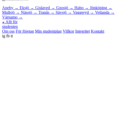
Aneby
→
Eksjö
→
Gislaved
→
Gnosjö
→
Habo
→
Jönköping
→
Mullsjö
→
Nässjö
→
Tranås
→
Sävsjö
→
Vaggeryd
→
Vetlanda
→
Värnamo
→
◒
Allt för
studenten
Om oss
För företag
Min studentplan
Villkor
Integritet
Kontakt
ig
fb
tt