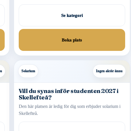
Se kategori
Boka plats
nu
Solarium
Ingen aktör ännu
Vill du synas inför studenten 2027 i
Skellefteå?
Den här platsen är ledig för dig som erbjuder solarium i
Skellefteå.