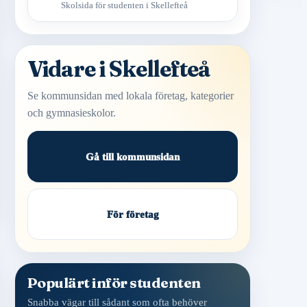
Skolsida för studenten i Skellefteå
Vidare i Skellefteå
Se kommunsidan med lokala företag, kategorier
och gymnasieskolor.
Gå till kommunsidan
För företag
Populärt inför studenten
Snabba vägar till sådant som ofta behöver