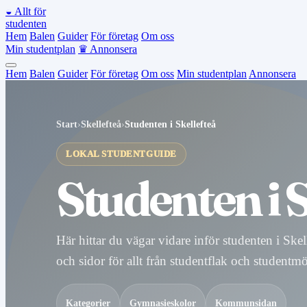
◒
Allt för
studenten
Hem
Balen
Guider
För företag
Om oss
Min studentplan
♛
Annonsera
Hem
Balen
Guider
För företag
Om oss
Min studentplan
Annonsera
Start
›
Skellefteå
›
Studenten i Skellefteå
LOKAL STUDENTGUIDE
Studenten i 
Här hittar du vägar vidare inför studenten i Ske
och sidor för allt från studentflak och studentmö
Kategorier
Gymnasieskolor
Kommunsidan