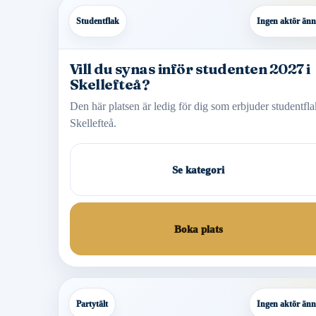
Studentflak
Ingen aktör än
Vill du synas inför studenten 2027 i
Skellefteå?
Den här platsen är ledig för dig som erbjuder studentfla
Skellefteå.
Se kategori
Boka plats
Partytält
Ingen aktör än