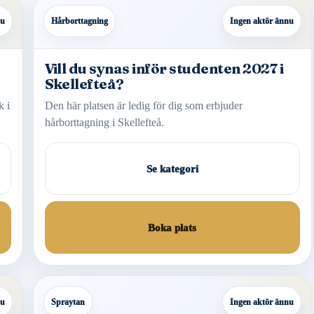
nu
Hårborttagning
Ingen aktör ännu
Vill du synas inför studenten 2027 i
Skellefteå?
k i
Den här platsen är ledig för dig som erbjuder
hårborttagning i Skellefteå.
Se kategori
Boka plats
nu
Spraytan
Ingen aktör ännu