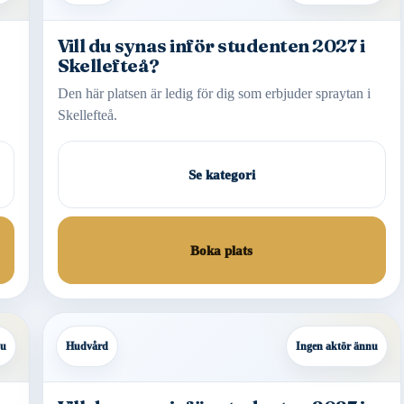
Vill du synas inför studenten 2027 i
Skellefteå?
Den här platsen är ledig för dig som erbjuder spraytan i
Skellefteå.
Se kategori
Boka plats
nu
Hudvård
Ingen aktör ännu