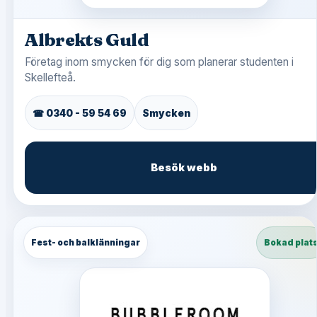
Albrekts Guld
Företag inom smycken för dig som planerar studenten i
Skellefteå.
☎ 0340 - 59 54 69
Smycken
Besök webb
Fest- och balklänningar
Bokad plat