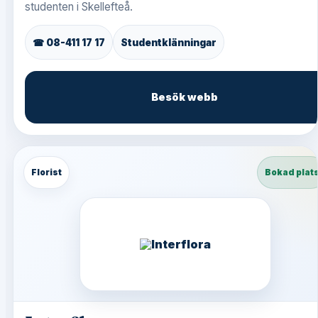
studenten i Skellefteå.
☎ 08-411 17 17
Studentklänningar
Besök webb
Florist
Bokad plat