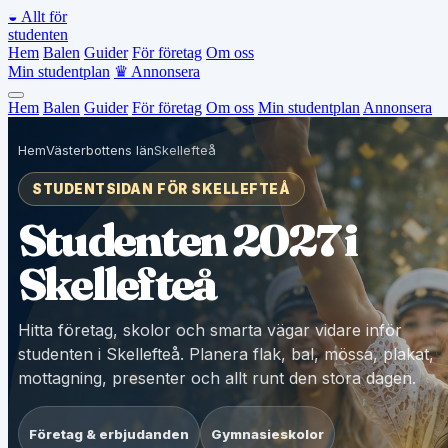
◒
Allt för
studenten
Hem
Balen
Guider
För företag
Om oss
Min studentplan
♛
Annonsera
Hem
Balen
Guider
För företag
Om oss
Min studentplan
Annonsera
Hem
Västerbottens län
Skellefteå
STUDENTSIDAN FÖR SKELLEFTEÅ
Studenten 2027 i
Skellefteå
Hitta företag, skolor och smarta vägar vidare inför
studenten i Skellefteå. Planera flak, bal, mössa, plakat,
mottagning, presenter och allt runt den stora dagen.
Företag & erbjudanden
Gymnasieskolor