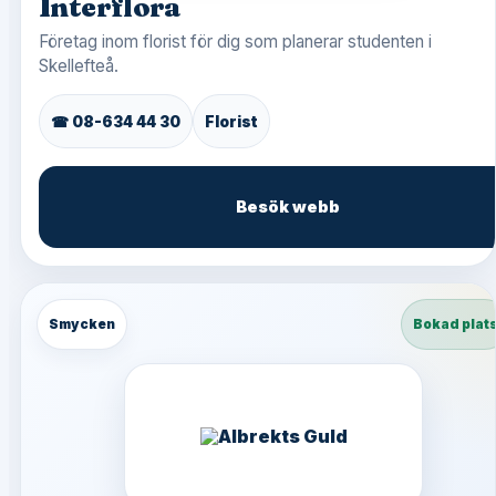
Interflora
Företag inom florist för dig som planerar studenten i
Skellefteå.
☎ 08-634 44 30
Florist
Besök webb
Smycken
Bokad plat