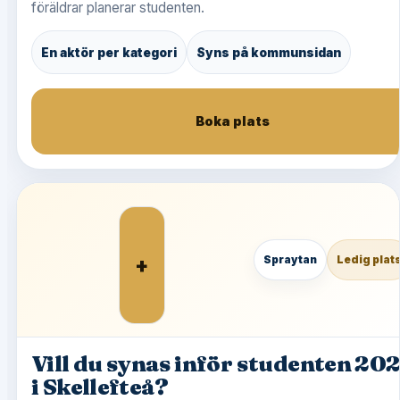
föräldrar planerar studenten.
En aktör per kategori
Syns på kommunsidan
Boka plats
+
Spraytan
Ledig plat
Vill du synas inför studenten 20
i Skellefteå?