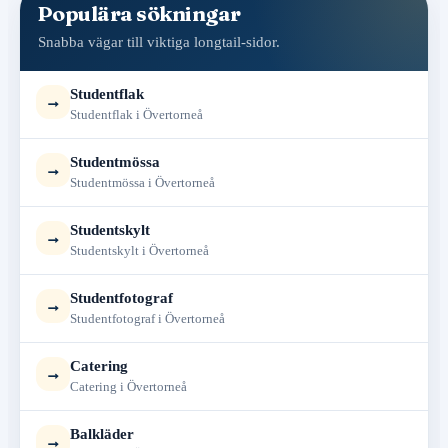
Populära sökningar
Snabba vägar till viktiga longtail-sidor.
Studentflak
→
Studentflak i Övertorneå
Studentmössa
→
Studentmössa i Övertorneå
Studentskylt
→
Studentskylt i Övertorneå
Studentfotograf
→
Studentfotograf i Övertorneå
Catering
→
Catering i Övertorneå
Balkläder
→