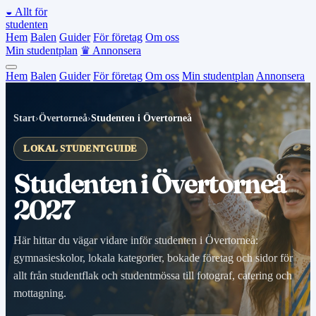
◒
Allt för
studenten
Hem
Balen
Guider
För företag
Om oss
Min studentplan
♛
Annonsera
Hem
Balen
Guider
För företag
Om oss
Min studentplan
Annonsera
Start
›
Övertorneå
›
Studenten i Övertorneå
LOKAL STUDENTGUIDE
Studenten i Övertorneå
2027
Här hittar du vägar vidare inför studenten i Övertorneå:
gymnasieskolor, lokala kategorier, bokade företag och sidor för
allt från studentflak och studentmössa till fotograf, catering och
mottagning.