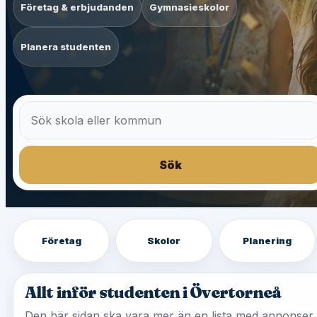
Företag & erbjudanden
Gymnasieskolor
Planera studenten
Sök
Företag
Skolor
Planering
Allt inför studenten i Övertorneå
Den här sidan ska vara mer än en lista med annonser.