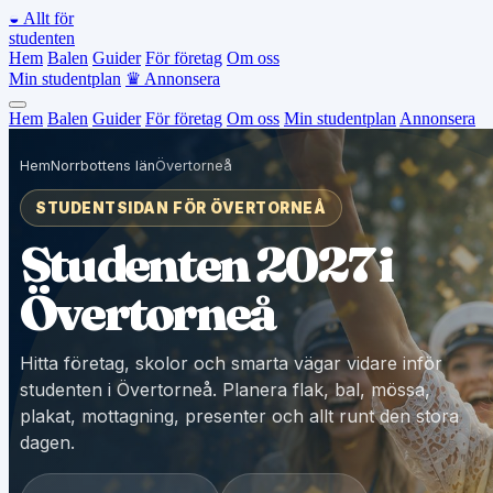
◒
Allt för
studenten
Hem
Balen
Guider
För företag
Om oss
Min studentplan
♛
Annonsera
Hem
Balen
Guider
För företag
Om oss
Min studentplan
Annonsera
Hem
Norrbottens län
Övertorneå
STUDENTSIDAN FÖR ÖVERTORNEÅ
Studenten 2027 i
Övertorneå
Hitta företag, skolor och smarta vägar vidare inför
studenten i Övertorneå. Planera flak, bal, mössa,
plakat, mottagning, presenter och allt runt den stora
dagen.