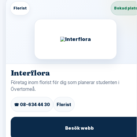
Florist
Bokad plat
Interflora
Företag inom florist för dig som planerar studenten i
Övertorneå.
☎ 08-634 44 30
Florist
Besök webb