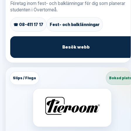
Företag inom fest- och balklänningar för dig som planerar
studenten i Övertorneå.
☎ 08-411 17 17
Fest- och balklänningar
Besök webb
Slips / Fluga
Bokad plat