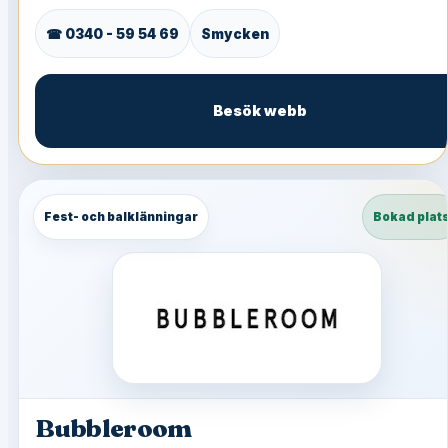
☎ 0340 - 59 54 69
Smycken
Besök webb
Fest- och balklänningar
Bokad plat
Bubbleroom