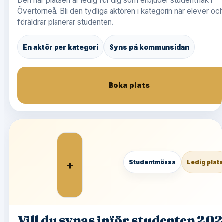
Den här platsen är ledig för dig som erbjuder studentflak i
Övertorneå. Bli den tydliga aktören i kategorin när elever oc
föräldrar planerar studenten.
En aktör per kategori
Syns på kommunsidan
Boka plats
+
Studentmössa
Ledig plat
Vill du synas inför studenten 20