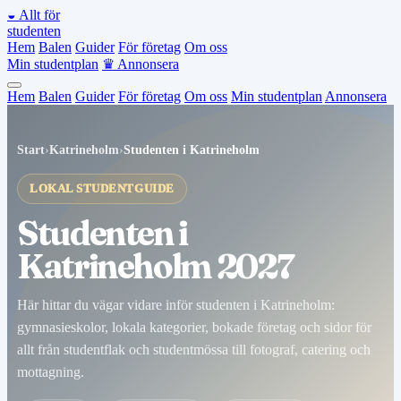
◒
Allt för
studenten
Hem
Balen
Guider
För företag
Om oss
Min studentplan
♛
Annonsera
Hem
Balen
Guider
För företag
Om oss
Min studentplan
Annonsera
Start
›
Katrineholm
›
Studenten i Katrineholm
LOKAL STUDENTGUIDE
Studenten i
Katrineholm 2027
Här hittar du vägar vidare inför studenten i Katrineholm:
gymnasieskolor, lokala kategorier, bokade företag och sidor för
allt från studentflak och studentmössa till fotograf, catering och
mottagning.