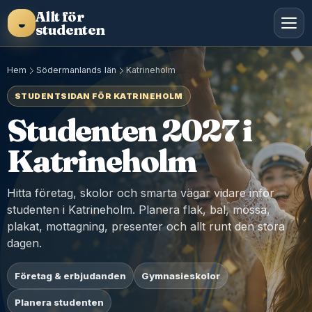
Allt för
◒
studenten
Hem
Södermanlands län
Katrineholm
STUDENTSIDAN FÖR KATRINEHOLM
Studenten 2027 i
Katrineholm
Hitta företag, skolor och smarta vägar vidare inför
studenten i Katrineholm. Planera flak, bal, mössa,
plakat, mottagning, presenter och allt runt den stora
dagen.
Företag & erbjudanden
Gymnasieskolor
Planera studenten