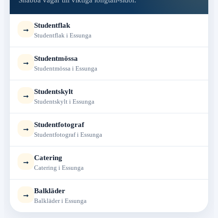
Snabba vägar till viktiga longtail-sidor.
Studentflak
→
Studentflak i Essunga
Studentmössa
→
Studentmössa i Essunga
Studentskylt
→
Studentskylt i Essunga
Studentfotograf
→
Studentfotograf i Essunga
Catering
→
Catering i Essunga
Balkläder
→
Balkläder i Essunga