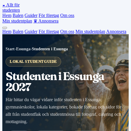
◒
Allt för
studenten
Hem
Balen
Guider
För företag
Om oss
Min studentplan
♛
Annonsera
Hem
Balen
Guider
För företag
Om oss
Min studentplan
Annonsera
Start
›
Essunga
›
Studenten i Essunga
LOKAL STUDENTGUIDE
Studenten i Essunga
2027
Här hittar du vägar vidare inför studenten i Essunga:
gymnasieskolor, lokala kategorier, bokade företag och sidor för
allt från studentflak och studentmössa till fotograf, catering och
mottagning.