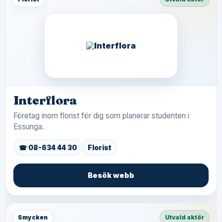
Interflora
Företag inom florist för dig som planerar studenten i
Essunga.
☎ 08-634 44 30
Florist
Besök webb
Smycken
Utvald aktör