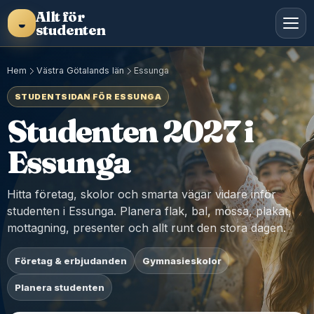
Allt för
◒
studenten
Hem
Västra Götalands län
Essunga
STUDENTSIDAN FÖR ESSUNGA
Studenten 2027 i
Essunga
Hitta företag, skolor och smarta vägar vidare inför
studenten i Essunga. Planera flak, bal, mössa, plakat,
mottagning, presenter och allt runt den stora dagen.
Företag & erbjudanden
Gymnasieskolor
Planera studenten