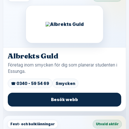
Albrekts Guld
Företag inom smycken för dig som planerar studenten i
Essunga.
☎ 0340 - 59 54 69
Smycken
Besök webb
Fest- och balklänningar
Utvald aktör