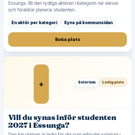
Essunga. Bli den tydliga aktören i kategorin när elever
och föräldrar planerar studenten.
En aktör per kategori
Syns på kommunsidan
Boka plats
+
Solarium
Ledig plats
Vill du synas inför studenten
2027 i Essunga?
Den här platsen är ledig för dig som erbjuder solarium i