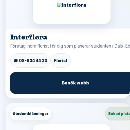
Interflora
Företag inom florist för dig som planerar studenten i Dals-Ed
☎ 08-634 44 30
Florist
Besök webb
Studentklänningar
Bokad plat