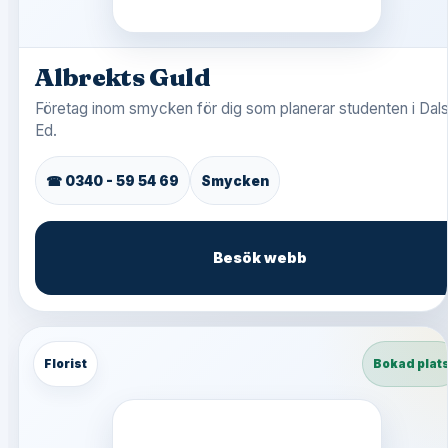
Albrekts Guld
Företag inom smycken för dig som planerar studenten i Dal
Ed.
☎ 0340 - 59 54 69
Smycken
Besök webb
Florist
Bokad plat