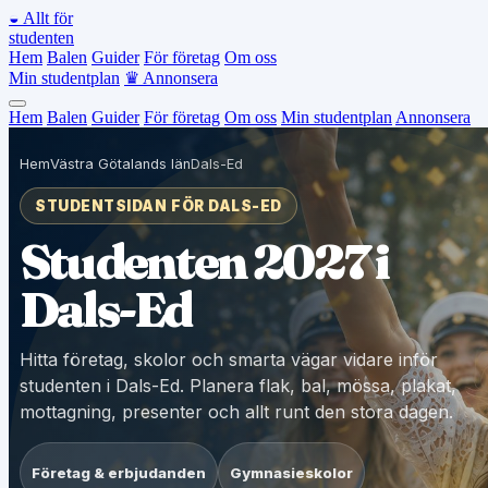
◒
Allt för
studenten
Hem
Balen
Guider
För företag
Om oss
Min studentplan
♛
Annonsera
Hem
Balen
Guider
För företag
Om oss
Min studentplan
Annonsera
Hem
Västra Götalands län
Dals-Ed
STUDENTSIDAN FÖR DALS-ED
Studenten 2027 i
Dals-Ed
Hitta företag, skolor och smarta vägar vidare inför
studenten i Dals-Ed. Planera flak, bal, mössa, plakat,
mottagning, presenter och allt runt den stora dagen.
Företag & erbjudanden
Gymnasieskolor