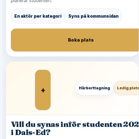
planerar studenten.
En aktör per kategori
Syns på kommunsidan
Boka plats
+
Hårborttagning
Ledig plat
Vill du synas inför studenten 20
i Dals-Ed?