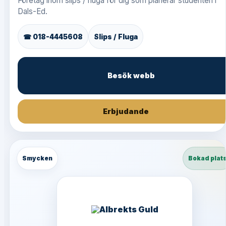
Företag inom slips / fluga för dig som planerar studenten i
Dals-Ed.
☎ 018-4445608
Slips / Fluga
Besök webb
Erbjudande
Smycken
Bokad plat