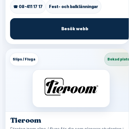
☎ 08-411 17 17
Fest- och balklänningar
Besök webb
Slips / Fluga
Bokad plat
Tieroom