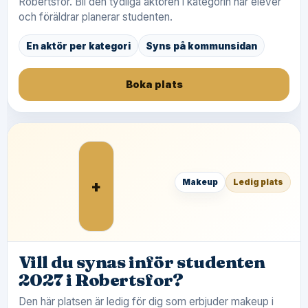
Robertsfor. Bli den tydliga aktören i kategorin när elever
och föräldrar planerar studenten.
En aktör per kategori
Syns på kommunsidan
Boka plats
+
Makeup
Ledig plats
Vill du synas inför studenten
2027 i Robertsfor?
Den här platsen är ledig för dig som erbjuder makeup i