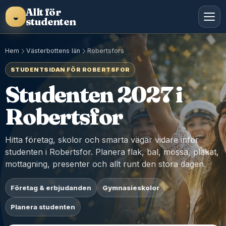
Allt för
◒
studenten
Hem
Västerbottens län
Robertsfors
STUDENTSIDAN FÖR ROBERTSFOR
Studenten 2027 i
Robertsfor
Hitta företag, skolor och smarta vägar vidare inför
studenten i Robertsfor. Planera flak, bal, mössa, plakat,
mottagning, presenter och allt runt den stora dagen.
Företag & erbjudanden
Gymnasieskolor
Planera studenten