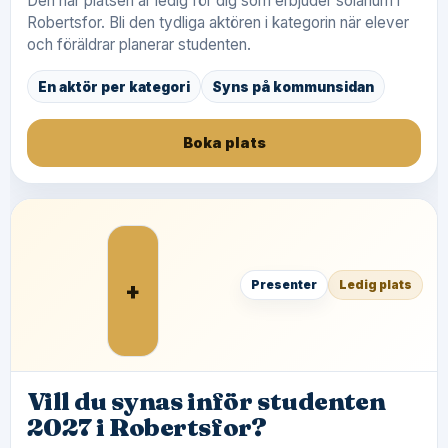
Den här platsen är ledig för dig som erbjuder solarium i
Robertsfor. Bli den tydliga aktören i kategorin när elever
och föräldrar planerar studenten.
En aktör per kategori
Syns på kommunsidan
Boka plats
+
Presenter
Ledig plats
Vill du synas inför studenten
2027 i Robertsfor?