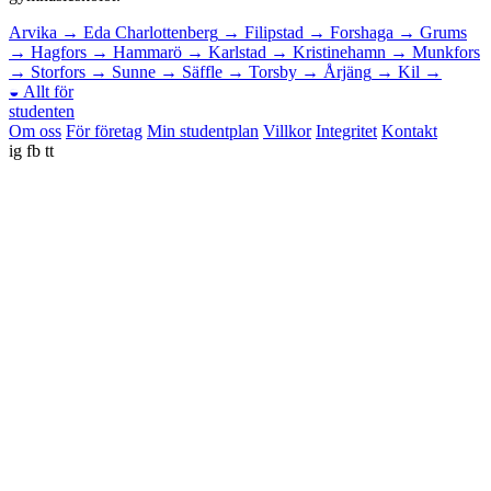
Arvika
→
Eda Charlottenberg
→
Filipstad
→
Forshaga
→
Grums
→
Hagfors
→
Hammarö
→
Karlstad
→
Kristinehamn
→
Munkfors
→
Storfors
→
Sunne
→
Säffle
→
Torsby
→
Årjäng
→
Kil
→
◒
Allt för
studenten
Om oss
För företag
Min studentplan
Villkor
Integritet
Kontakt
ig
fb
tt