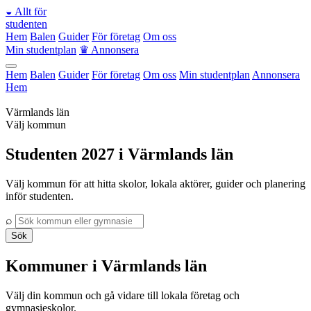
◒
Allt för
studenten
Hem
Balen
Guider
För företag
Om oss
Min studentplan
♛
Annonsera
Hem
Balen
Guider
För företag
Om oss
Min studentplan
Annonsera
Hem
Värmlands län
Välj kommun
Studenten 2027 i Värmlands län
Välj kommun för att hitta skolor, lokala aktörer, guider och planering
inför studenten.
⌕
Sök
Kommuner i Värmlands län
Välj din kommun och gå vidare till lokala företag och
gymnasieskolor.