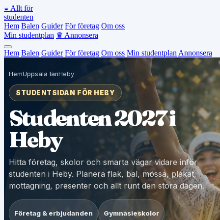
◒
Allt för
studenten
Hem
Balen
Guider
För företag
Om oss
Min studentplan
♛
Annonsera
Hem
Balen
Guider
För företag
Om oss
Min studentplan
Annonsera
Hem
Uppsala län
Heby
STUDENTSIDAN FÖR HEBY
Studenten 2027 i
Heby
Hitta företag, skolor och smarta vägar vidare inför
studenten i Heby. Planera flak, bal, mössa, plakat,
mottagning, presenter och allt runt den stora dagen.
Företag & erbjudanden
Gymnasieskolor