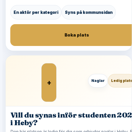
En aktör per kategori
Syns på kommunsidan
Boka plats
+
Naglar
Ledig plat
Vill du synas inför studenten 20
i Heby?
Den här platsen är ledig för dig som erbjuder naglar i Heby. B