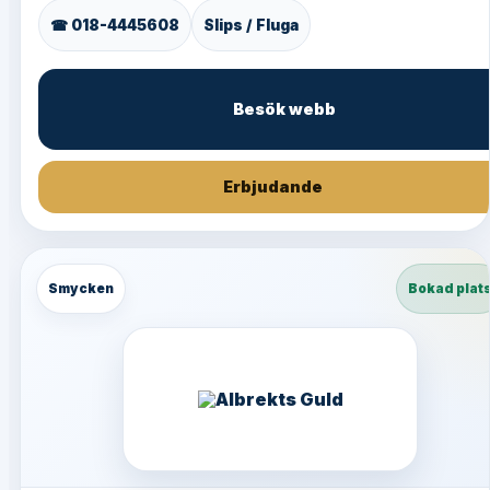
☎ 018-4445608
Slips / Fluga
Besök webb
Erbjudande
Smycken
Bokad plat