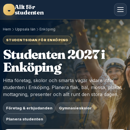
Allt för
◒
studenten
Hem
Uppsala län
Enköping
STUDENTSIDAN FÖR ENKÖPING
Studenten 2027 i
Enköping
Hitta företag, skolor och smarta vägar vidare inför
studenten i Enköping. Planera flak, bal, mössa, plakat,
mottagning, presenter och allt runt den stora dagen.
Företag & erbjudanden
Gymnasieskolor
Planera studenten