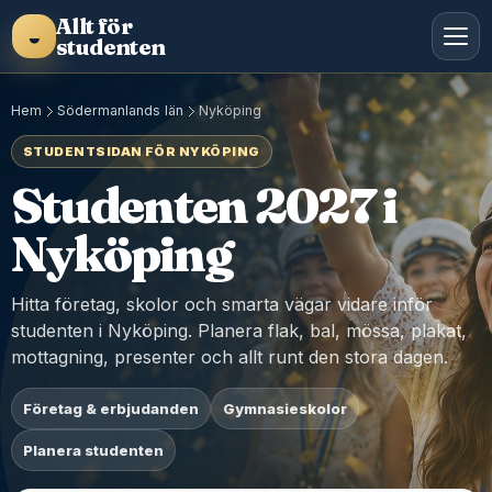
Allt för
◒
studenten
Hem
Södermanlands län
Nyköping
STUDENTSIDAN FÖR NYKÖPING
Studenten 2027 i
Nyköping
Hitta företag, skolor och smarta vägar vidare inför
studenten i Nyköping. Planera flak, bal, mössa, plakat,
mottagning, presenter och allt runt den stora dagen.
Företag & erbjudanden
Gymnasieskolor
Planera studenten