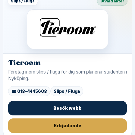
Slips / Fluga
Utvald aktör
Tieroom
Företag inom slips / fluga för dig som planerar studenten i
Nyköping.
☎ 018-4445608
Slips / Fluga
Besök webb
Erbjudande