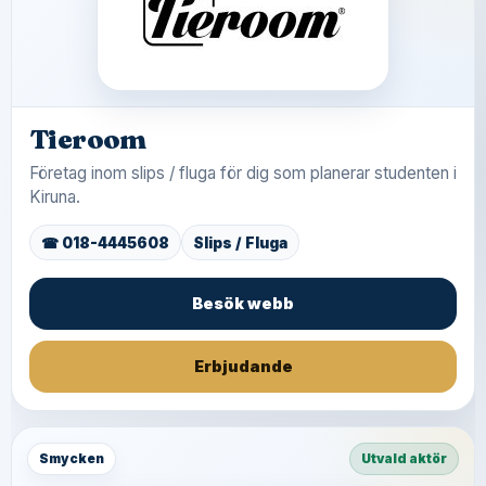
Tieroom
Företag inom slips / fluga för dig som planerar studenten i
Kiruna.
☎ 018-4445608
Slips / Fluga
Besök webb
Erbjudande
Smycken
Utvald aktör