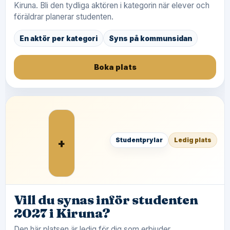
Kiruna. Bli den tydliga aktören i kategorin när elever och
föräldrar planerar studenten.
En aktör per kategori
Syns på kommunsidan
Boka plats
+
Studentprylar
Ledig plats
Vill du synas inför studenten
2027 i Kiruna?
Den här platsen är ledig för dig som erbjuder