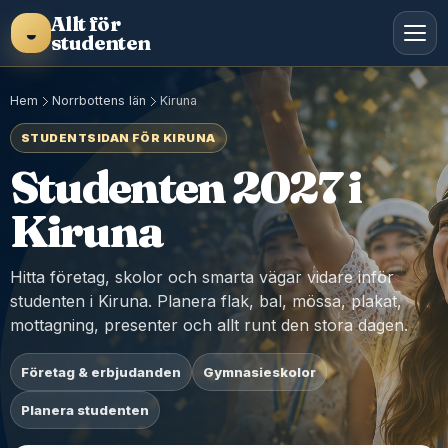
Allt för
◒
studenten
Hem
Norrbottens län
Kiruna
STUDENTSIDAN FÖR KIRUNA
Studenten 2027 i
Kiruna
Hitta företag, skolor och smarta vägar vidare inför
studenten i Kiruna. Planera flak, bal, mössa, plakat,
mottagning, presenter och allt runt den stora dagen.
Företag & erbjudanden
Gymnasieskolor
Planera studenten