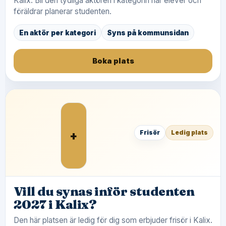
Kalix. Bli den tydliga aktören i kategorin när elever och
föräldrar planerar studenten.
En aktör per kategori
Syns på kommunsidan
Boka plats
+
Frisör
Ledig plats
Vill du synas inför studenten
2027 i Kalix?
Den här platsen är ledig för dig som erbjuder frisör i Kalix.