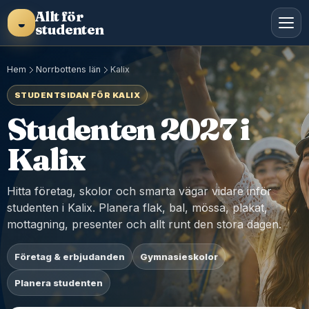
Allt för
◒
studenten
Hem
Norrbottens län
Kalix
STUDENTSIDAN FÖR KALIX
Studenten 2027 i
Kalix
Hitta företag, skolor och smarta vägar vidare inför
studenten i Kalix. Planera flak, bal, mössa, plakat,
mottagning, presenter och allt runt den stora dagen.
Företag & erbjudanden
Gymnasieskolor
Planera studenten