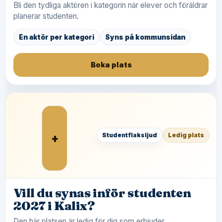
Bli den tydliga aktören i kategorin när elever och föräldrar
planerar studenten.
En aktör per kategori
Syns på kommunsidan
Boka plats
+
Studentflaksljud
Ledig plats
Vill du synas inför studenten
2027 i Kalix?
Den här platsen är ledig för dig som erbjuder