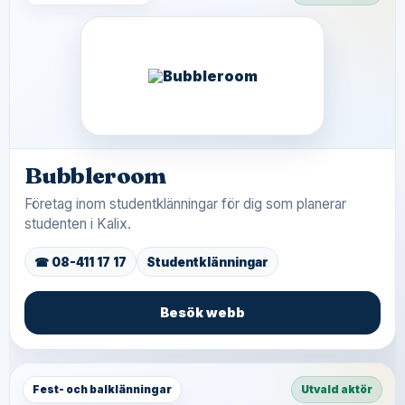
Bubbleroom
Företag inom studentklänningar för dig som planerar
studenten i Kalix.
☎ 08-411 17 17
Studentklänningar
Besök webb
Fest- och balklänningar
Utvald aktör