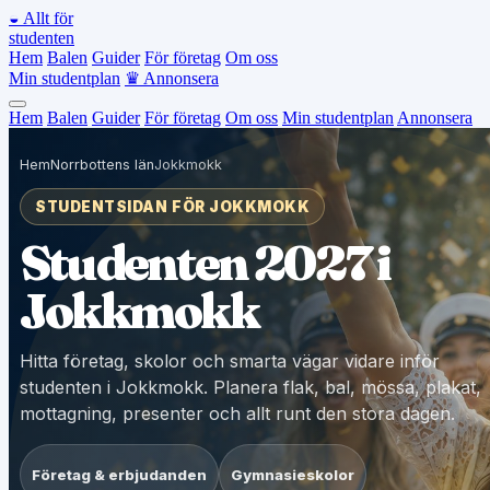
◒
Allt för
studenten
Hem
Balen
Guider
För företag
Om oss
Min studentplan
♛
Annonsera
Hem
Balen
Guider
För företag
Om oss
Min studentplan
Annonsera
Hem
Norrbottens län
Jokkmokk
STUDENTSIDAN FÖR JOKKMOKK
Studenten 2027 i
Jokkmokk
Hitta företag, skolor och smarta vägar vidare inför
studenten i Jokkmokk. Planera flak, bal, mössa, plakat,
mottagning, presenter och allt runt den stora dagen.
Företag & erbjudanden
Gymnasieskolor