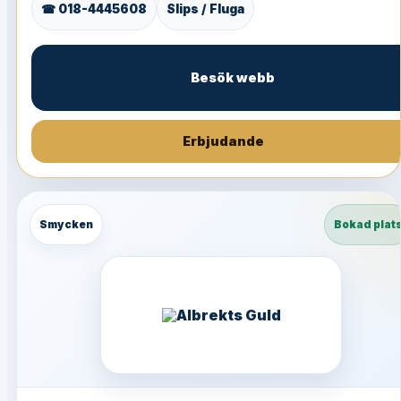
☎ 018-4445608
Slips / Fluga
Besök webb
Erbjudande
Smycken
Bokad plat