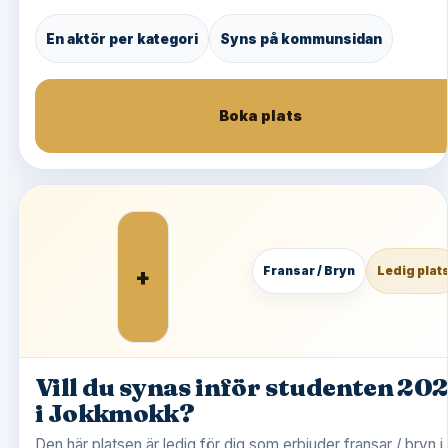
En aktör per kategori
Syns på kommunsidan
Boka plats
+
Fransar / Bryn
Ledig plat
Vill du synas inför studenten 20
i Jokkmokk?
Den här platsen är ledig för dig som erbjuder fransar / bryn i