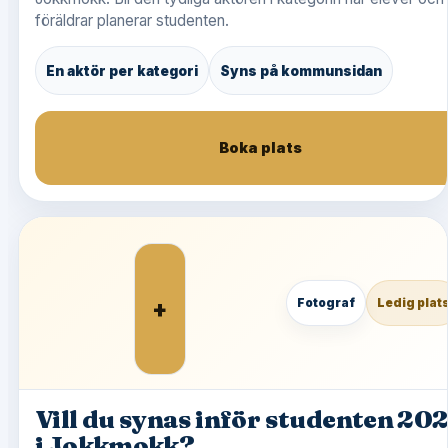
föräldrar planerar studenten.
En aktör per kategori
Syns på kommunsidan
Boka plats
+
Fotograf
Ledig plat
Vill du synas inför studenten 20
i Jokkmokk?