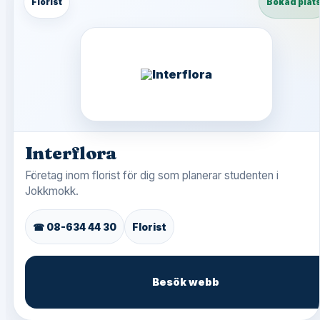
Florist
Bokad plat
Interflora
Företag inom florist för dig som planerar studenten i
Jokkmokk.
☎ 08-634 44 30
Florist
Besök webb