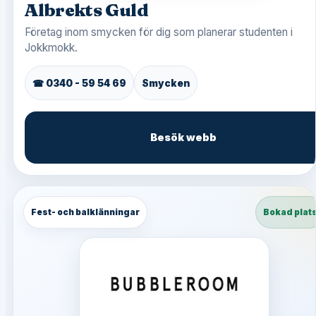
Albrekts Guld
Företag inom smycken för dig som planerar studenten i
Jokkmokk.
☎ 0340 - 59 54 69
Smycken
Besök webb
Fest- och balklänningar
Bokad plat