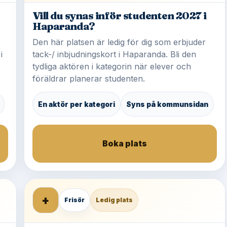
Vill du synas inför studenten 2027 i
Haparanda?
Den här platsen är ledig för dig som erbjuder
i
tack-/ inbjudningskort i Haparanda. Bli den
tydliga aktören i kategorin när elever och
föräldrar planerar studenten.
En aktör per kategori
Syns på kommunsidan
Boka plats
+
Frisör
Ledig plats