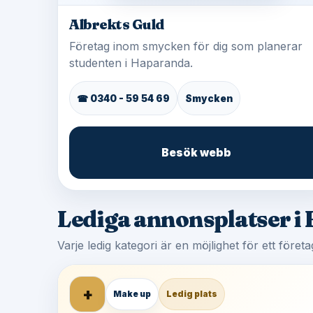
Albrekts Guld
Företag inom smycken för dig som planerar
studenten i Haparanda.
☎ 0340 - 59 54 69
Smycken
Besök webb
Lediga annonsplatser i
Varje ledig kategori är en möjlighet för ett före
+
Make up
Ledig plats