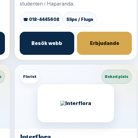
studenten i Haparanda.
☎ 018-4445608
Slips / Fluga
Besök webb
Erbjudande
s
Florist
Bokad plats
Interflora