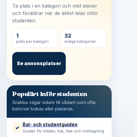
Ta plats i en kategori och möt elever
och föräldrar när de aktivt letar inför
studenten.
1
32
plats per kategori
lediga kategorier
Se annonsplatser
Populärt inför studenten
Snabba vägar vidare till sådant som ofta
behöver bokas eller planeras.
Bal- och studentguiden
✓
Guider för kläder, bal, flak och mottagning.