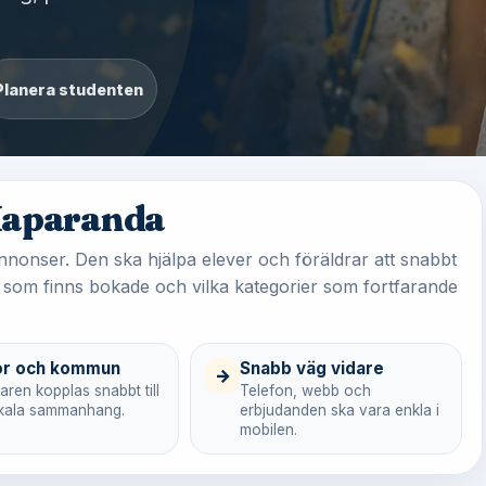
Planera studenten
 Haparanda
nnonser. Den ska hjälpa elever och föräldrar att snabbt
 som finns bokade och vilka kategorier som fortfarande
or och kommun
Snabb väg vidare
→
ren kopplas snabbt till
Telefon, webb och
lokala sammanhang.
erbjudanden ska vara enkla i
mobilen.