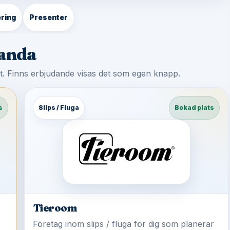
ring
Presenter
randa
st. Finns erbjudande visas det som egen knapp.
s
Slips / Fluga
Bokad plats
Tieroom
Företag inom slips / fluga för dig som planerar