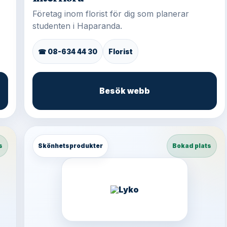
Företag inom florist för dig som planerar
studenten i Haparanda.
☎ 08-634 44 30
Florist
Besök webb
s
Skönhetsprodukter
Bokad plats