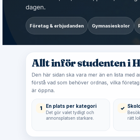
dagen.
Företag & erbjudanden
Gymnasieskolor
Allt inför studenten i
Den här sidan ska vara mer än en lista med a
förstå vad som behöver ordnas, vilka företag
är öppna.
En plats per kategori
Skol
1
✓
Det gör valet tydligt och
Besöka
annonsplatsen starkare.
rätt 