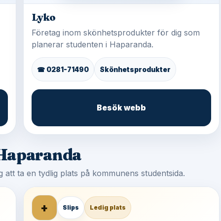
Lyko
Företag inom skönhetsprodukter för dig som
planerar studenten i Haparanda.
☎ 0281-71490
Skönhetsprodukter
Besök webb
 Haparanda
tag att ta en tydlig plats på kommunens studentsida.
+
Slips
Ledig plats