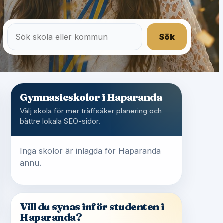
Sök
Gymnasieskolor i Haparanda
Välj skola för mer träffsäker planering och
bättre lokala SEO-sidor.
Inga skolor är inlagda för Haparanda
ännu.
Vill du synas inför studenten i
Haparanda?