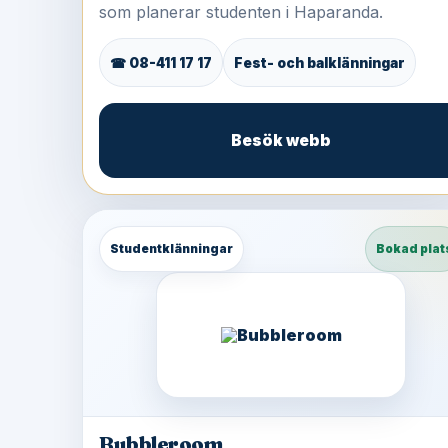
som planerar studenten i Haparanda.
☎ 08-411 17 17
Fest- och balklänningar
Besök webb
Studentklänningar
Bokad plat
Bubbleroom