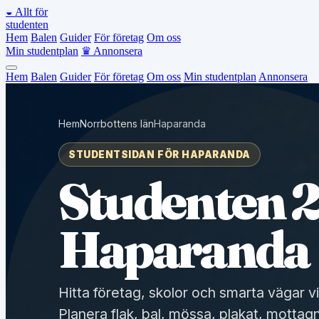
◒
Allt för
studenten
Hem
Balen
Guider
För företag
Om oss
Min studentplan
♛
Annonsera
Hem
Balen
Guider
För företag
Om oss
Min studentplan
Annonsera
Hem
Norrbottens län
Haparanda
STUDENTSIDAN FÖR HAPARANDA
Studenten 2
Haparanda
Hitta företag, skolor och smarta vägar v
Planera flak, bal, mössa, plakat, mottagn