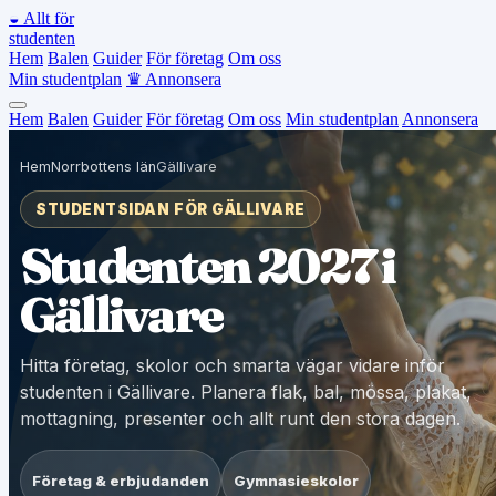
◒
Allt för
studenten
Hem
Balen
Guider
För företag
Om oss
Min studentplan
♛
Annonsera
Hem
Balen
Guider
För företag
Om oss
Min studentplan
Annonsera
Hem
Norrbottens län
Gällivare
STUDENTSIDAN FÖR GÄLLIVARE
Studenten 2027 i
Gällivare
Hitta företag, skolor och smarta vägar vidare inför
studenten i Gällivare. Planera flak, bal, mössa, plakat,
mottagning, presenter och allt runt den stora dagen.
Företag & erbjudanden
Gymnasieskolor