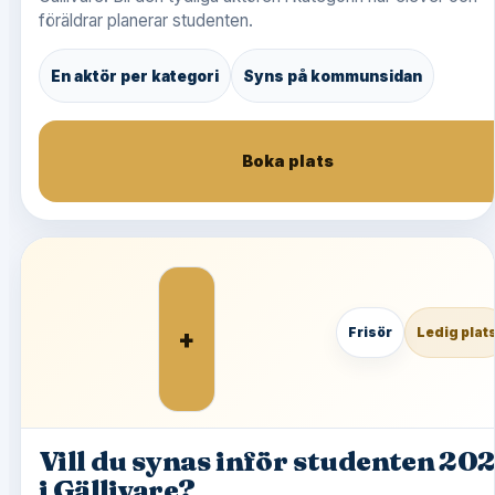
föräldrar planerar studenten.
En aktör per kategori
Syns på kommunsidan
Boka plats
+
Frisör
Ledig plat
Vill du synas inför studenten 20
i Gällivare?