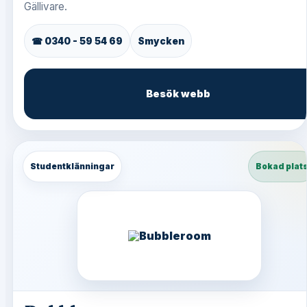
Gällivare.
☎ 0340 - 59 54 69
Smycken
Besök webb
Studentklänningar
Bokad plat