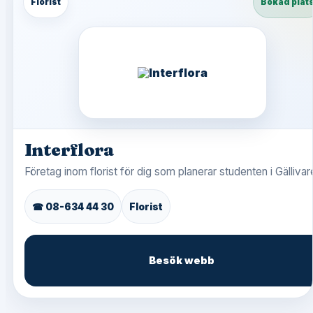
Florist
Bokad plat
Interflora
Företag inom florist för dig som planerar studenten i Gällivar
☎ 08-634 44 30
Florist
Besök webb