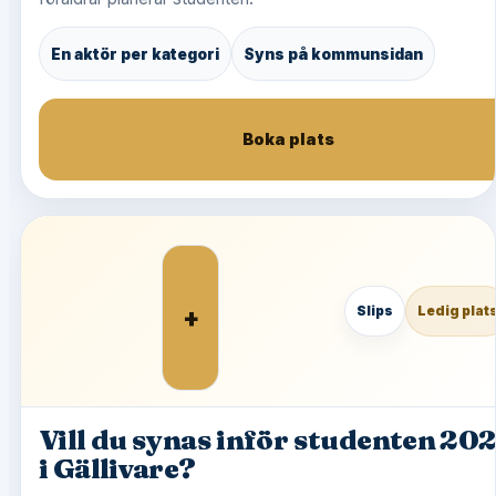
En aktör per kategori
Syns på kommunsidan
Boka plats
+
Slips
Ledig plat
Vill du synas inför studenten 20
i Gällivare?