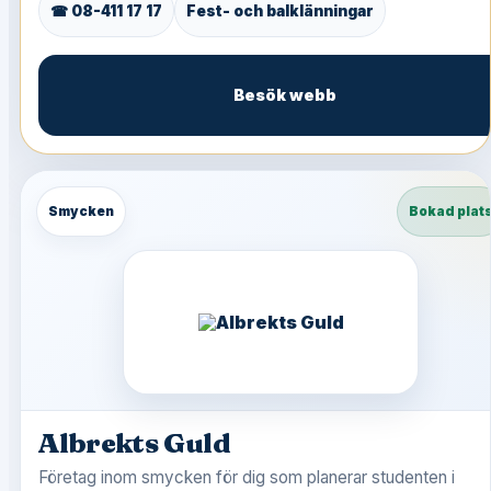
☎ 08-411 17 17
Fest- och balklänningar
Besök webb
Smycken
Bokad plat
Albrekts Guld
Företag inom smycken för dig som planerar studenten i