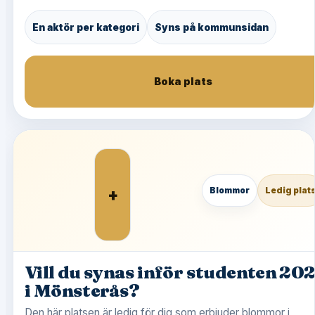
En aktör per kategori
Syns på kommunsidan
Boka plats
+
Blommor
Ledig plat
Vill du synas inför studenten 20
i Mönsterås?
Den här platsen är ledig för dig som erbjuder blommor i