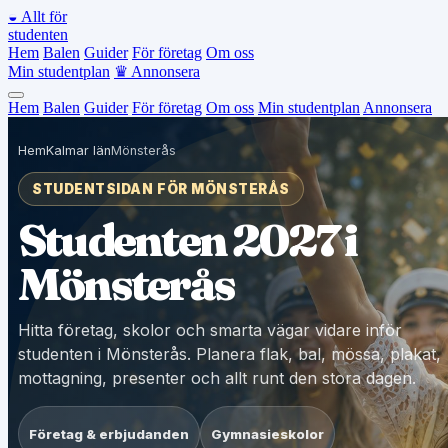
◒
Allt för
studenten
Hem
Balen
Guider
För företag
Om oss
Min studentplan
♛
Annonsera
Hem
Balen
Guider
För företag
Om oss
Min studentplan
Annonsera
Hem
Kalmar län
Mönsterås
STUDENTSIDAN FÖR MÖNSTERÅS
Studenten 2027 i
Mönsterås
Hitta företag, skolor och smarta vägar vidare inför
studenten i Mönsterås. Planera flak, bal, mössa, plakat,
mottagning, presenter och allt runt den stora dagen.
Företag & erbjudanden
Gymnasieskolor