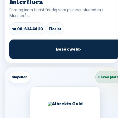
Interflora
Företag inom florist för dig som planerar studenten i
Mönsterås.
☎ 08-634 44 30
Florist
Besök webb
Smycken
Bokad plat