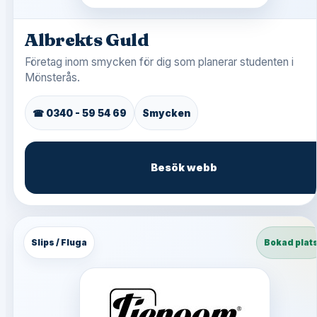
Albrekts Guld
Företag inom smycken för dig som planerar studenten i
Mönsterås.
☎ 0340 - 59 54 69
Smycken
Besök webb
Slips / Fluga
Bokad plat