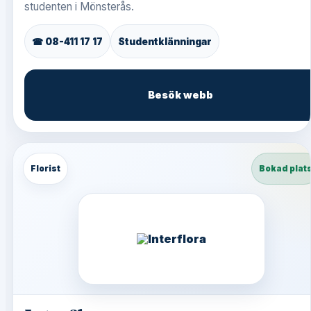
studenten i Mönsterås.
☎ 08-411 17 17
Studentklänningar
Besök webb
Florist
Bokad plat