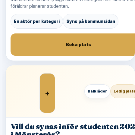
föräldrar planerar studenten.
En aktör per kategori
Syns på kommunsidan
Boka plats
+
Balkläder
Ledig plat
Vill du synas inför studenten 20
i Mönsterås?