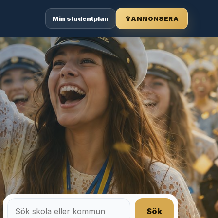
Min studentplan
♛
ANNONSERA
Sök