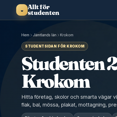
Allt för
◒
studenten
Hem
Jämtlands län
Krokom
STUDENTSIDAN FÖR KROKOM
Studenten 2
Krokom
Hitta företag, skolor och smarta vägar v
flak, bal, mössa, plakat, mottagning, pre