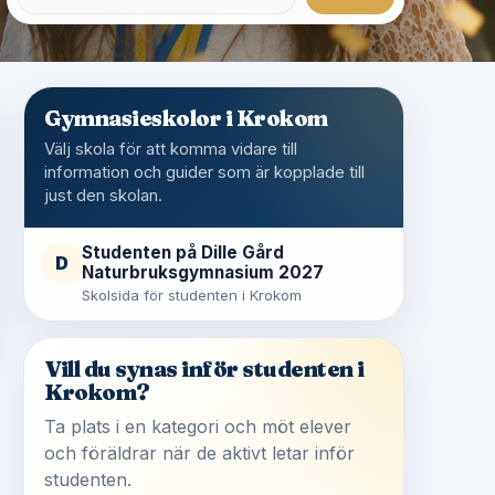
Gymnasieskolor i Krokom
Välj skola för att komma vidare till
information och guider som är kopplade till
just den skolan.
Studenten på Dille Gård
D
Naturbruksgymnasium 2027
Skolsida för studenten i Krokom
Vill du synas inför studenten i
Krokom?
Ta plats i en kategori och möt elever
och föräldrar när de aktivt letar inför
studenten.