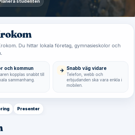
Planera studenten
 Krokom
i Krokom. Du hittar lokala företag, gymnasieskolor och
.
or och kommun
Snabb väg vidare
→
ren kopplas snabbt till
Telefon, webb och
lokala sammanhang.
erbjudanden ska vara enkla i
mobilen.
ring
Presenter
m