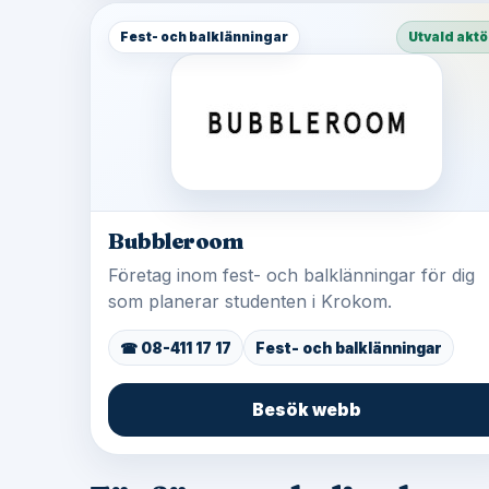
Fest- och balklänningar
Utvald aktö
Bubbleroom
Företag inom fest- och balklänningar för dig
som planerar studenten i Krokom.
☎ 08-411 17 17
Fest- och balklänningar
Besök webb