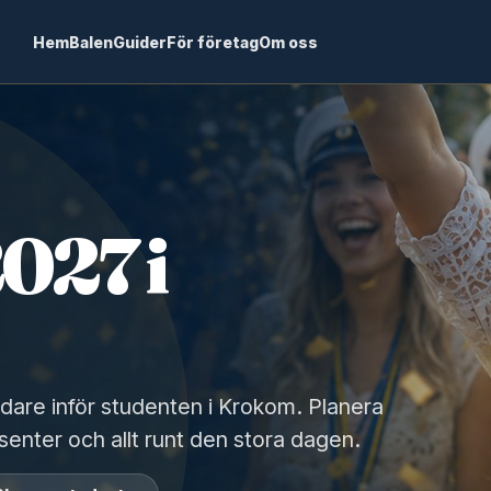
Hem
Balen
Guider
För företag
Om oss
027 i
idare inför studenten i Krokom. Planera
senter och allt runt den stora dagen.