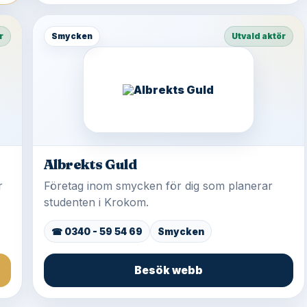
r
Smycken
Utvald aktör
Albrekts Guld
r
Företag inom smycken för dig som planerar
studenten i Krokom.
☎ 0340 - 59 54 69
Smycken
Besök webb