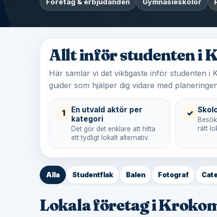
Företag & erbjudanden
Gymnasieskolor
Allt inför studenten i
Här samlar vi det viktigaste inför studenten 
guider som hjälper dig vidare med planeringen
En utvald aktör per
Skol
1
✓
kategori
Besöka
rätt 
Det gör det enklare att hitta
ett tydligt lokalt alternativ.
Alla
Studentflak
Balen
Fotograf
Cate
Lokala företag i Kroko