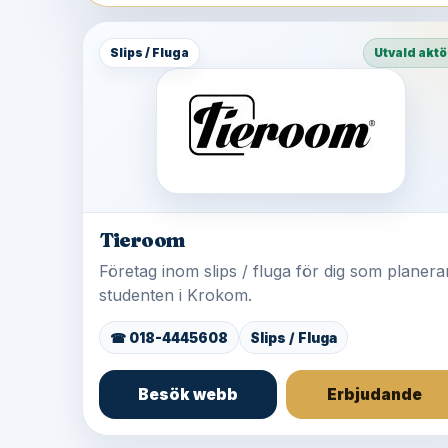
Slips / Fluga
Utvald aktö
Tieroom
Företag inom slips / fluga för dig som planera
studenten i Krokom.
☎ 018-4445608
Slips / Fluga
Besök webb
Erbjudande