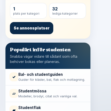
1
32
plats per kategori
lediga kategorier
Se annonsplatser
Populärt inför studenten
Snabba vägar vidare till sådant som ofta
behöver bokas eller planeras.
Bal- och studentguiden
✓
Guider för kläder, bal, flak och mottagning.
Studentmössa
▱
Modeller, brodyr, citat och vanliga val.
Studentflak
▰