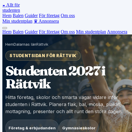
◒
Allt för
studenten
Hem
Balen
Guider
För företag
Om oss
Min studentplan
♛
Annonsera
Hem
Balen
Guider
För företag
Om oss
Min studentplan
Annonsera
Hem
Dalarnas län
Rättvik
STUDENTSIDAN FÖR RÄTTVIK
Studenten 2027 i
Rättvik
Hitta företag, skolor och smarta vägar vidare inför
studenten i Rättvik. Planera flak, bal, mössa, plakat,
mottagning, presenter och allt runt den stora dagen.
Företag & erbjudanden
Gymnasieskolor