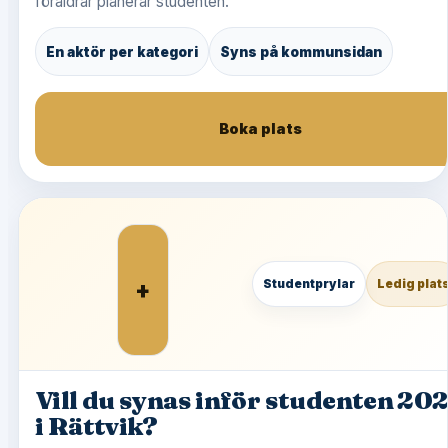
föräldrar planerar studenten.
En aktör per kategori
Syns på kommunsidan
Boka plats
+
Studentprylar
Ledig plat
Vill du synas inför studenten 20
i Rättvik?