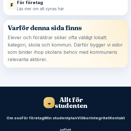
För företag
F
Läs mer om att synas här
Varför denna sida finns
Elever och föräldrar söker ofta väldigt lokalt:
kategori, skola och kommun. Därför bygger vi sidor
som binder ihop skolans behov med kommunens
relevanta aktörer.
Allt för
◒
studenten
Om oss
För företag
Min studentplan
Villkor
Integritet
Kontakt
ig
fb
tt