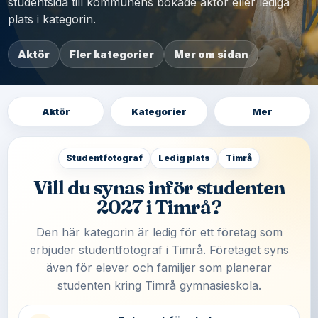
studentsida till kommunens bokade aktör eller lediga
plats i kategorin.
Aktör
Fler kategorier
Mer om sidan
Aktör
Kategorier
Mer
Studentfotograf
Ledig plats
Timrå
Vill du synas inför studenten
2027 i Timrå?
Den här kategorin är ledig för ett företag som
erbjuder studentfotograf i Timrå. Företaget syns
även för elever och familjer som planerar
studenten kring Timrå gymnasieskola.