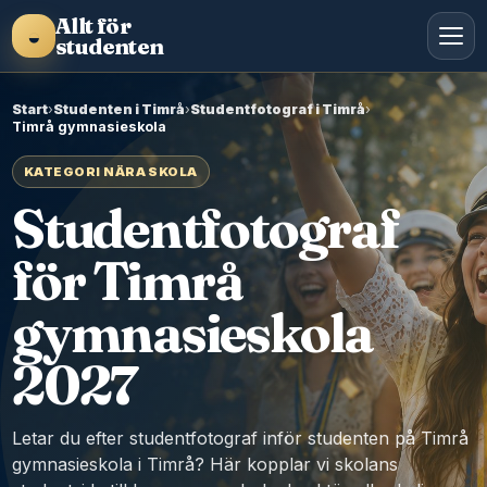
Allt för
◒
studenten
Start
›
Studenten i Timrå
›
Studentfotograf i Timrå
›
Timrå gymnasieskola
KATEGORI NÄRA SKOLA
Studentfotograf
för Timrå
gymnasieskola
2027
Letar du efter studentfotograf inför studenten på Timrå
gymnasieskola i Timrå? Här kopplar vi skolans