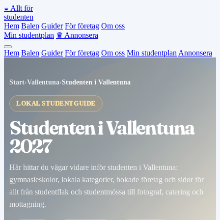
◒
Allt för
studenten
Hem
Balen
Guider
För företag
Om oss
Min studentplan
♛
Annonsera
Hem
Balen
Guider
För företag
Om oss
Min studentplan
Annonsera
Start
›
Vallentuna
›
Studenten i Vallentuna
LOKAL STUDENTGUIDE
Studenten i Vallentuna
2027
Här hittar du vägar vidare inför studenten i Vallentuna:
gymnasieskolor, lokala kategorier, bokade företag och sidor för
allt från studentflak och studentmössa till fotograf, catering och
mottagning.