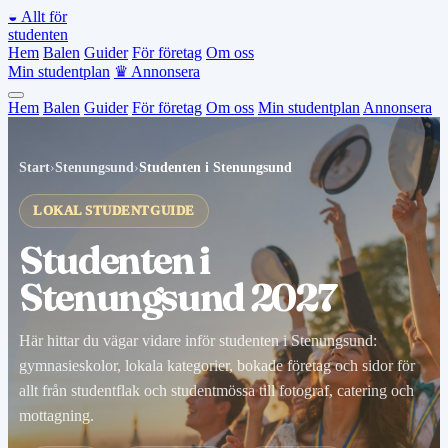
◒
Allt för
studenten
Hem
Balen
Guider
För företag
Om oss
Min studentplan
♛
Annonsera
Hem
Balen
Guider
För företag
Om oss
Min studentplan
Annonsera
Start
›
Stenungsund
›
Studenten i Stenungsund
LOKAL STUDENTGUIDE
Studenten i
Stenungsund 2027
Här hittar du vägar vidare inför studenten i Stenungsund:
gymnasieskolor, lokala kategorier, bokade företag och sidor för
allt från studentflak och studentmössa till fotograf, catering och
mottagning.