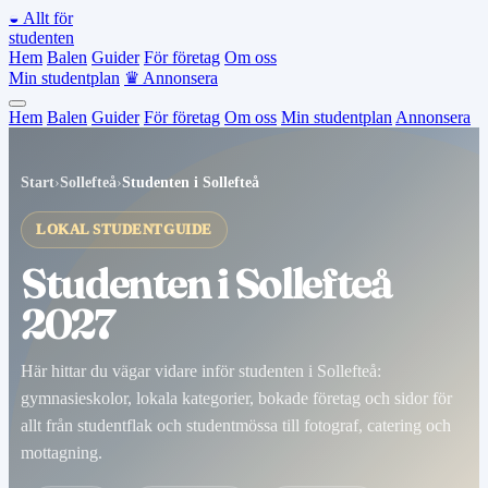
◒
Allt för
studenten
Hem
Balen
Guider
För företag
Om oss
Min studentplan
♛
Annonsera
Hem
Balen
Guider
För företag
Om oss
Min studentplan
Annonsera
Start
›
Sollefteå
›
Studenten i Sollefteå
LOKAL STUDENTGUIDE
Studenten i Sollefteå
2027
Här hittar du vägar vidare inför studenten i Sollefteå:
gymnasieskolor, lokala kategorier, bokade företag och sidor för
allt från studentflak och studentmössa till fotograf, catering och
mottagning.