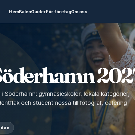
Hem
Balen
Guider
För företag
Om oss
 Söderhamn 202
n i Söderhamn: gymnasieskolor, lokala kategorier,
dentflak och studentmössa till fotograf, catering
idan