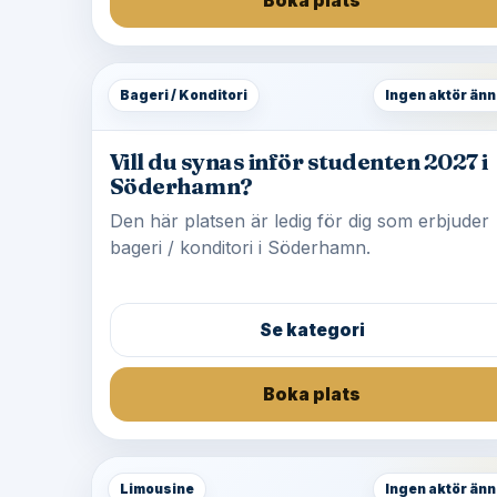
Boka plats
Bageri / Konditori
Ingen aktör änn
Vill du synas inför studenten 2027 i
Söderhamn?
Den här platsen är ledig för dig som erbjuder
bageri / konditori i Söderhamn.
Se kategori
Boka plats
Limousine
Ingen aktör änn