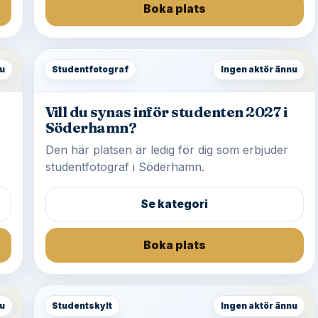
Boka plats
u
Studentfotograf
Ingen aktör ännu
Vill du synas inför studenten 2027 i
Söderhamn?
Den här platsen är ledig för dig som erbjuder
studentfotograf i Söderhamn.
Se kategori
Boka plats
u
Studentskylt
Ingen aktör ännu