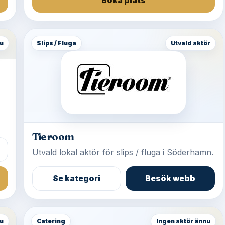
Boka plats
u
Slips / Fluga
Utvald aktör
Tieroom
Utvald lokal aktör för slips / fluga i Söderhamn.
Se kategori
Besök webb
u
Catering
Ingen aktör ännu