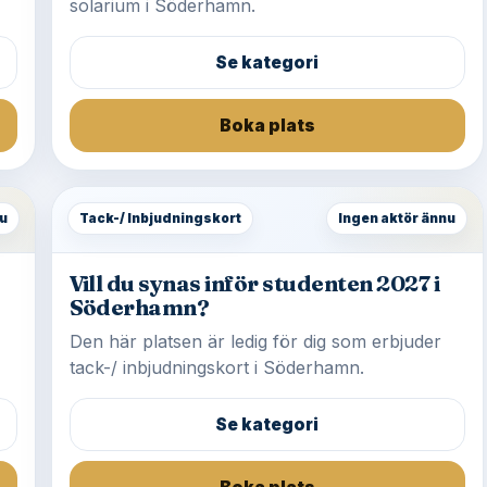
solarium i Söderhamn.
Se kategori
Boka plats
u
Tack-/ Inbjudningskort
Ingen aktör ännu
Vill du synas inför studenten 2027 i
Söderhamn?
Den här platsen är ledig för dig som erbjuder
tack-/ inbjudningskort i Söderhamn.
Se kategori