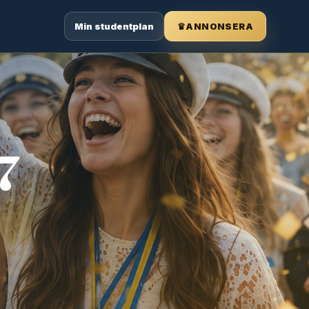
Min studentplan
♛
ANNONSERA
7