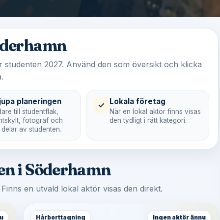
Söderhamn
ör studenten 2027. Använd den som översikt och klicka
.
jupa planeringen
Lokala företag
✓
are till studentflak,
När en lokal aktör finns visas
ntskylt, fotograf och
den tydligt i rätt kategori.
 delar av studenten.
ten i Söderhamn
. Finns en utvald lokal aktör visas den direkt.
u
Hårborttagning
Ingen aktör ännu