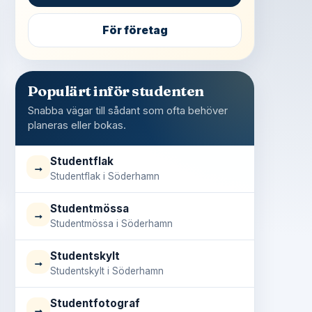
För företag
Populärt inför studenten
Snabba vägar till sådant som ofta behöver
planeras eller bokas.
Studentflak
→
Studentflak i Söderhamn
Studentmössa
→
Studentmössa i Söderhamn
Studentskylt
→
Studentskylt i Söderhamn
Studentfotograf
→