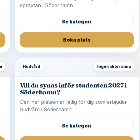
spraytan i Söderhamn.
Se kategori
Boka plats
u
Hudvård
Ingen aktör ännu
Vill du synas inför studenten 2027 i
Söderhamn?
Den här platsen är ledig för dig som erbjuder
hudvård i Söderhamn.
Se kategori