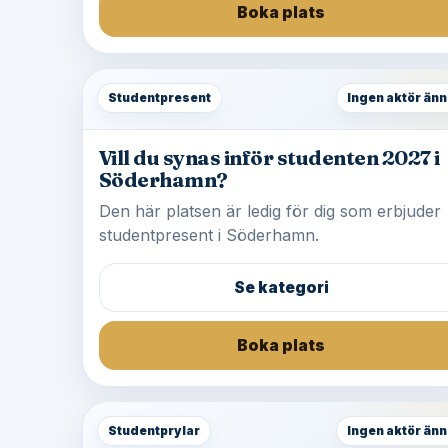
Boka plats
Studentpresent
Ingen aktör änn
Vill du synas inför studenten 2027 i
Söderhamn?
Den här platsen är ledig för dig som erbjuder
studentpresent i Söderhamn.
Se kategori
Boka plats
Studentprylar
Ingen aktör änn