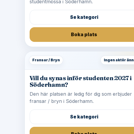
studentmössa i Söderhamn.
Se kategori
Boka plats
Fransar / Bryn
Ingen aktör änn
Vill du synas inför studenten 2027 i
Söderhamn?
Den här platsen är ledig för dig som erbjuder
fransar / bryn i Söderhamn.
Se kategori