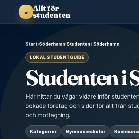
Allt för
◒
studenten
Start
›
Söderhamn
›
Studenten i Söderhamn
LOKAL STUDENTGUIDE
Studenten i
Här hittar du vägar vidare inför studente
bokade företag och sidor för allt från stu
och mottagning.
Kategorier
Gymnasieskolor
Kommuns