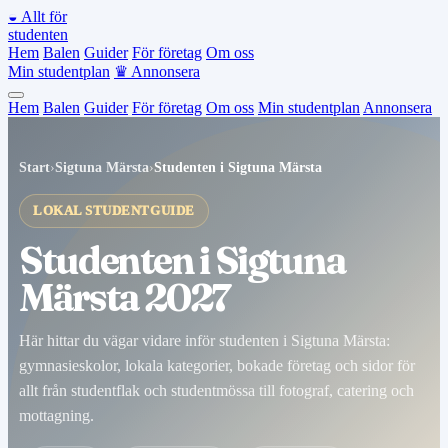
◒
Allt för
studenten
Hem
Balen
Guider
För företag
Om oss
Min studentplan
♛
Annonsera
Hem
Balen
Guider
För företag
Om oss
Min studentplan
Annonsera
Start
›
Sigtuna Märsta
›
Studenten i Sigtuna Märsta
LOKAL STUDENTGUIDE
Studenten i Sigtuna
Märsta 2027
Här hittar du vägar vidare inför studenten i Sigtuna Märsta:
gymnasieskolor, lokala kategorier, bokade företag och sidor för
allt från studentflak och studentmössa till fotograf, catering och
mottagning.