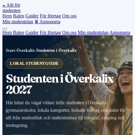
◒
Allt för
studenten
Hem
Balen
Guider
För företag
Om oss
Min studentplan
♛
Annonsera
Hem
Balen
Guider
För företag
Om oss
Min studentplan
Annonsera
Start
›
Överkalix
›
Studenten i Överkalix
LOKAL STUDENTGUIDE
Studenten i Överkalix
2027
Här hittar du vägar vidare inför studenten i Överkalix:
gymnasieskolor, lokala kategorier, bokade företag och sidor för
allt från studentflak och studentmössa till fotograf, catering och
mottagning.