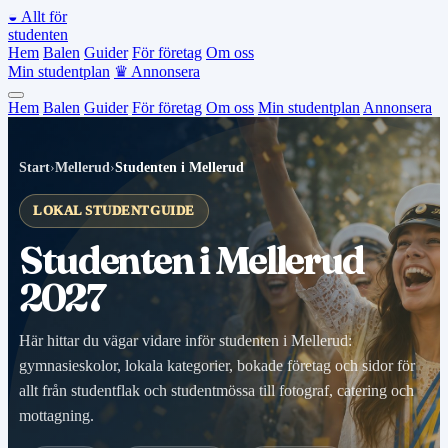
◒
Allt för
studenten
Hem
Balen
Guider
För företag
Om oss
Min studentplan
♛
Annonsera
Hem
Balen
Guider
För företag
Om oss
Min studentplan
Annonsera
Start
›
Mellerud
›
Studenten i Mellerud
LOKAL STUDENTGUIDE
Studenten i Mellerud
2027
Här hittar du vägar vidare inför studenten i Mellerud:
gymnasieskolor, lokala kategorier, bokade företag och sidor för
allt från studentflak och studentmössa till fotograf, catering och
mottagning.