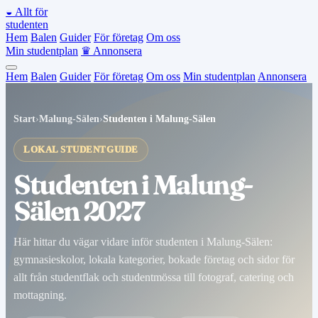
◒
Allt för
studenten
Hem
Balen
Guider
För företag
Om oss
Min studentplan
♛
Annonsera
Hem
Balen
Guider
För företag
Om oss
Min studentplan
Annonsera
Start
›
Malung-Sälen
›
Studenten i Malung-Sälen
LOKAL STUDENTGUIDE
Studenten i Malung-
Sälen 2027
Här hittar du vägar vidare inför studenten i Malung-Sälen:
gymnasieskolor, lokala kategorier, bokade företag och sidor för
allt från studentflak och studentmössa till fotograf, catering och
mottagning.